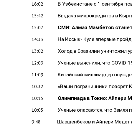
В Узбекистане с 1 сентября п
16:02
Выдача микрокредитов в Кыргы
15:42
СМИ: Алмаз Мамбетов стане
15:07
На Иссык- Куле впервые пройд
14:33
Холод в Бразилии уничтожил 
13:02
Ученые выяснили, что COVID-19
12:09
Китайский миллиардер осужден 
11:09
«Ваши пограничники позорят 
10:32
Олимпиада в Токио: Айпери 
10:15
Ученые опасаются, что Земля 
10:05
Шаршенбеков и Айпери Медет 
9:48