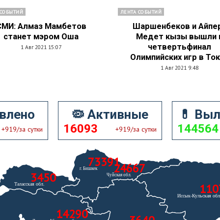
 СОБЫТИЙ
ЛЕНТА СОБЫТИЙ
СМИ: Алмаз Мамбетов
Шаршенбеков и Айпе
станет мэром Оша
Медет кызы вышли 
четвертьфинал
1 Авг 2021 15:07
Олимпийских игр в То
1 Авг 2021 9:48
влено
🦠 Активные
💊 Вы
16093
144564
+919/за сутки
+919/за сутки
73391
24667
3450
110
14290