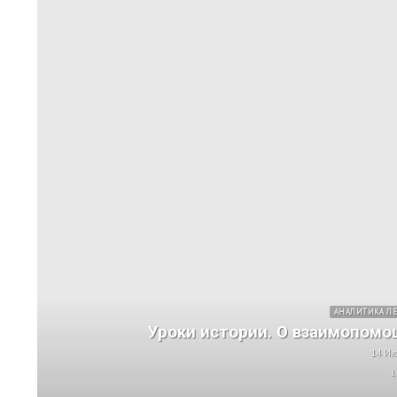
ран
АНАЛИТИКА ЛЕ
Уроки истории. О взаимопомо
14 Ию
1