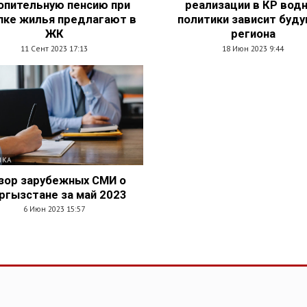
опительную пенсию при
реализации в КР вод
пке жилья предлагают в
политики зависит буд
ЖК
региона
11 Сент 2023 17:13
18 Июн 2023 9:44
ИКА
зор зарубежных СМИ о
ргызстане за май 2023
6 Июн 2023 15:57