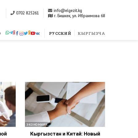
info@elgezit.kg
0702 825261
г. Бишкек, ул. Ибраимова 68
м
О
РУССКИЙ
КЫРГЫЗЧА
ЭКОНОМИКА
ной
Кыргызстан и Китай: Новый