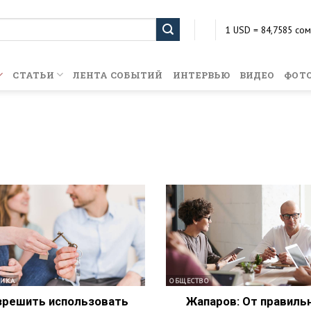
1 USD = 84,7585 сом
1 EUR = 100,8923 со
1 KZT = 0,1998 сом
1 RUB = 1,1589 сом
СТАТЬИ
ЛЕНТА СОБЫТИЙ
ИНТЕРВЬЮ
ВИДЕО
ФОТ
ИКА
ОБЩЕСТВО
зрешить использовать
Жапаров: От правиль