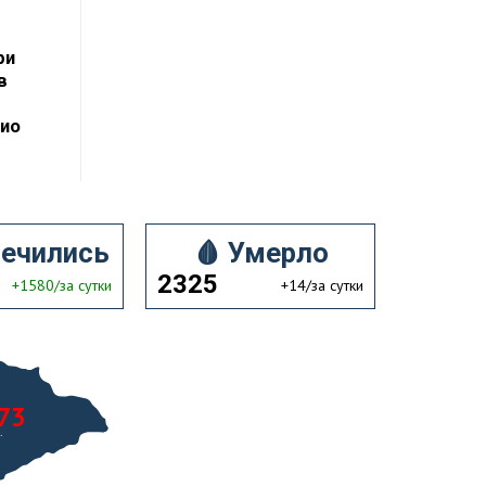
ри
в
кио
лечились
🩸 Умерло
2325
+1580/за сутки
+14/за сутки
73