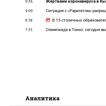
Жертвами коронавируса в Кы
9:36
Ситуация с «Раритетом» разре
9:09
В 15 столичных образовате
8:38
Олимпиада в Токио: сегодня в
7:55
Аналитика