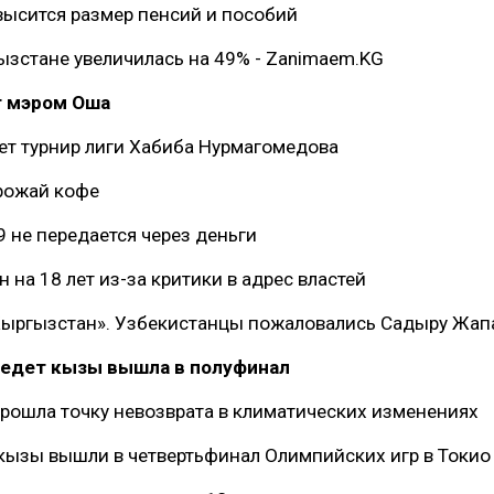
овысится размер пенсий и пособий
зстане увеличилась на 49% - Zanimaem.KG
т мэром Оша
ет турнир лиги Хабиба Нурмагомедова
урожай кофе
 не передается через деньги
на 18 лет из-за критики в адрес властей
Кыргызстан». Узбекистанцы пожаловались Садыру Жап
Медет кызы вышла в полуфинал
прошла точку невозврата в климатических изменениях
кызы вышли в четвертьфинал Олимпийских игр в Токио