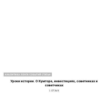
АНАЛИТИКА ЛЕНТА СОБЫТИЙ СТАТЬИ
Уроки истории. О Кумторе, инвестициях, советниках и
советчиках
1 ОТЗЫВ