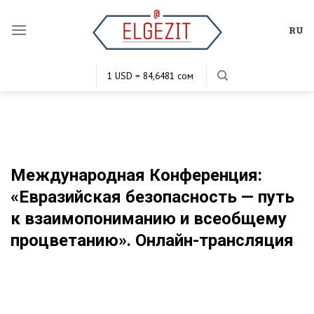
Skip
to
RU
content
1 USD = 84,6481 сом
1 EUR = 101,0106 сом
1 KZT = 0,1985 сом
1 RUB = 1,1649 сом
Международная Конференция:
«Евразийская безопасность — путь
к взаимопониманию и всеобщему
процветанию». Онлайн-трансляция