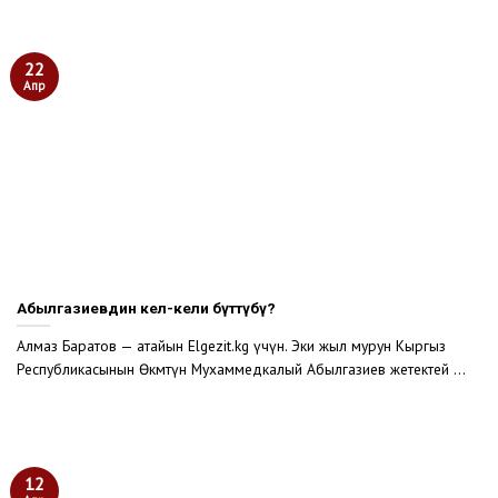
22
Апр
Абылгазиевдин кел-кели бүттүбү?
Алмаз Баратов — атайын Elgezit.kg үчүн. Эки жыл мурун Кыргыз
Республикасынын Өкмөтүн Мухаммедкалый Абылгазиев жетектей ...
12