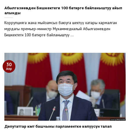
Абылгазиевден Бишкектеги 100 батирге байланыштуу айып
алынды
Коррупцияга жана мыйзамсыз баюуга шектүү катары кармалган
мурдагы премьер-министр Мухаммедкалый Абылгазиевден
Бишкектеги 100 батирге байланыштуу ...
30
Апр
Депутаттар өкмөт башчыны парламентке келүүсүн талап