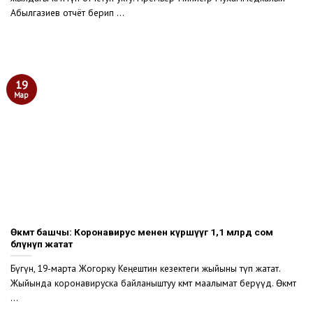
Абылгазиев отчёт берип ...
19
Мар
Өкмөт башчы: Коронавирус менен күрөшүүгө 1,1 млрд сом
бөлүнүп жатат
Бүгүн, 19-марта Жогорку Кеңештин кезектеги жыйыны өтүп жатат.
Жыйында коронавируска байланыштуу өкмөт маалымат берүүдө. Өкмөт
...