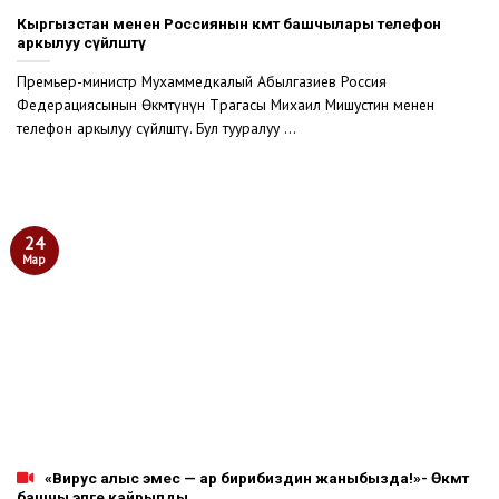
Кыргызстан менен Россиянын өкмөт башчылары телефон
аркылуу сүйлөштү
Премьер-министр Мухаммедкалый Абылгазиев Россия
Федерациясынын Өкмөтүнүн Төрагасы Михаил Мишустин менен
телефон аркылуу сүйлөштү. Бул тууралуу ...
24
Мар
«Вирус алыс эмес — ар бирибиздин жаныбызда!»- Өкмөт
башчы элге кайрылды