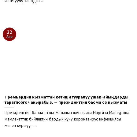
иштетүүчү заводго ...
22
Апр
Премьердин кызматтан кетиши тууралуу ушак-айыңдарды
таратпоого чакырабыз, — президенттин басма сөз кызматы
Президенттин басма сөз кызматынын жетекчиси Наргиза Мансурова
мамлекеттик бийликтин бардык күчү коронавирус инфекциясы
менен күрөшүүгө ...