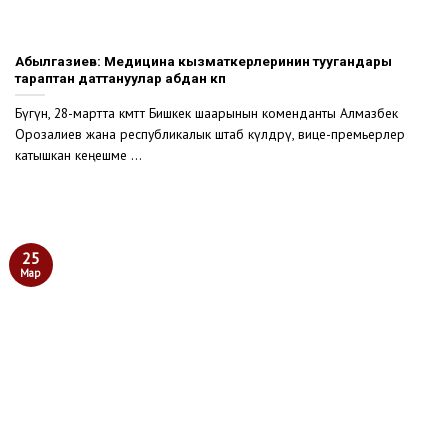
Абылгазиев: Медицина кызматкерлеринин туугандары
тараптан даттануулар абдан көп
Бүгүн, 28-мартта өкмөттө Бишкек шаарынын коменданты Алмазбек
Орозалиев жана республикалык штаб өкүлдөрү, вице-премьерлер
катышкан кеңешме ...
25
Мар