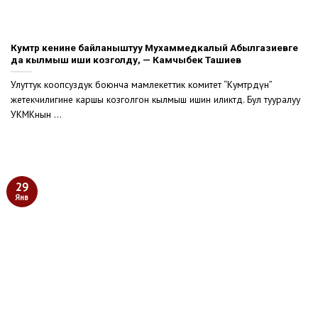
Кумтөр кенине байланыштуу Мухаммедкалый Абылгазиевге
да кылмыш иши козголду, — Камчыбек Ташиев
Улуттук коопсуздук боюнча мамлекеттик комитет “Кумтөрдүн”
жетекчилигине каршы козголгон кылмыш ишин иликтөөдө. Бул тууралуу
УКМКнын ...
29
Янв