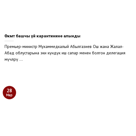
Өкмөт башчы үй карантинине алынды
Премьер-министр Мухаммедкалый Абылгазиев Ош жана Жалал-
Абад облустарына эки күндүк иш сапар менен болгон делегация
мүчөлөрү ...
28
Мар