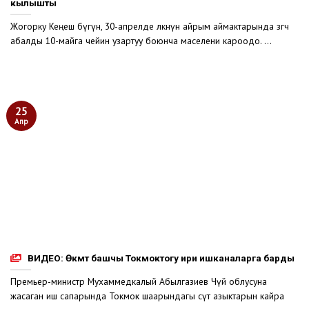
кылышты
Жогорку Кеңеш бүгүн, 30-апрелде өлкөнүн айрым аймактарында өзгөчө
абалды 10-майга чейин узартуу боюнча маселени кароодо. ...
25
Апр
ВИДЕО: Өкмөт башчы Токмоктогу ири ишканаларга барды
Премьер-министр Мухаммедкалый Абылгазиев Чүй облусуна
жасаган иш сапарында Токмок шаарындагы сүт азыктарын кайра