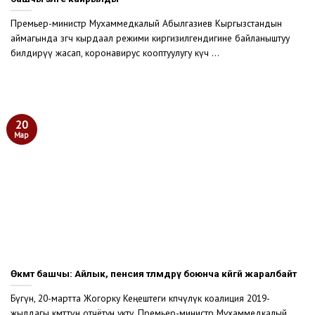
Премьер-министр Мухаммедкалый Абылгазиев Кыргызстандын
аймагында өзгөчө кырдаал режими киргизилгендигине байланыштуу
билдирүү жасап, коронавирус кооптуулугу күч ...
20
Мар
Өкмөт башчы: Айлык, пенсия төлөмдөрү боюнча көйгөй жаралбайт
Бүгүн, 20-мартта Жогорку Кеңештеги көпчүлүк коалиция 2019-
жылдагы өкмөттүн отчётун укту. Премьер-министр Мухаммедкалый