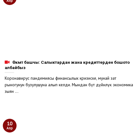
Апр
Өкмөт башчы: Салыктардан жана кредиттерден бошото
албайбыз
Коронавирус пандемиясы финансылык кризиске, мунай зат
рыногунун бузулушуна алып келди. Мындан бүт дүйнөлүк экономика
зыян ...
10
Апр