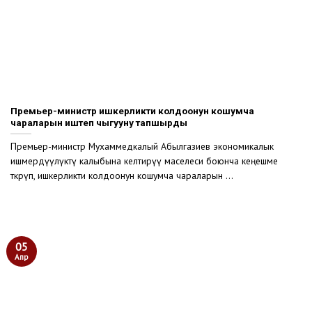
Премьер-министр ишкерликти колдоонун кошумча
чараларын иштеп чыгууну тапшырды
Премьер-министр Мухаммедкалый Абылгазиев экономикалык
ишмердүүлүктү калыбына келтирүү маселеси боюнча кеңешме
өткөрүп, ишкерликти колдоонун кошумча чараларын ...
05
Апр