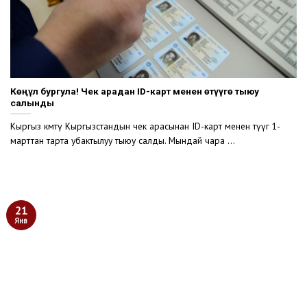
Көңүл бургула! Чек арадан ID-карт менен өтүүгө тыюу
салынды
Кыргыз өкмөтү Кыргызстандын чек арасынан ID-карт менен өтүүгө 1-
марттан тарта убактылуу тыюу салды. Мындай чара ...
21
Янв