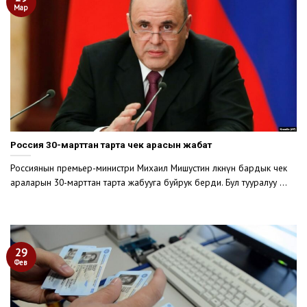
Мар
Россия 30-марттан тарта чек арасын жабат
Россиянын премьер-министри Михаил Мишустин өлкөнүн бардык чек
араларын 30-марттан тарта жабууга буйрук берди. Бул тууралуу ...
29
Фев