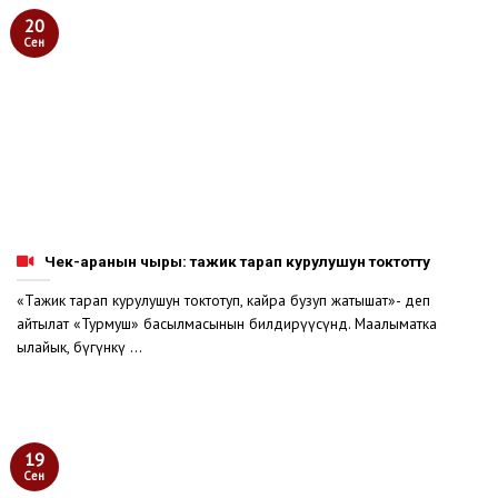
20
Сен
Чек-аранын чыры: тажик тарап курулушун токтотту
«Тажик тарап курулушун токтотуп, кайра бузуп жатышат»- деп
айтылат «Турмуш» басылмасынын билдирүүсүндө. Маалыматка
ылайык, бүгүнкү ...
19
Сен