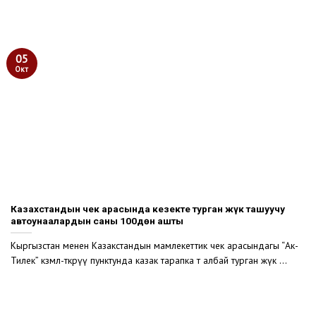
05
Окт
Казахстандын чек арасында кезекте турган жүк ташуучу
автоунаалардын саны 100дөн ашты
Кыргызстан менен Казакстандын мамлекеттик чек арасындагы “Ак-
Тилек” көзөмөл-өткөрүү пунктунда казак тарапка өтө албай турган жүк ...