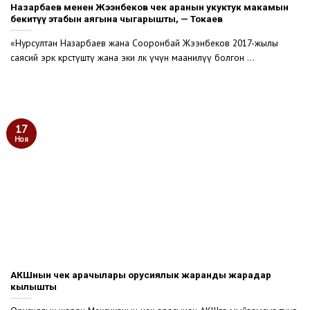
Назарбаев менен Жээнбеков чек аранын укуктук макамын
бекитүү этабын аягына чыгарышты, — Токаев
«Нурсултан Назарбаев жана Сооронбай Жээнбеков 2017-жылы
саясий эрк көрсөтүштү жана эки өлкө үчүн маанилүү болгон ...
17
Ноя
АКШнын чек арачылары орусиялык жаранды жарадар
кылышты