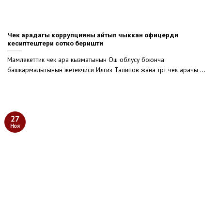
Чек арадагы коррупцияны айтып чыккан офицерди
кесиптештери сотко беришти
Мамлекеттик чек ара кызматынын Ош облусу боюнча
башкармалыгынын жетекчиси Илгиз Талипов жана төрт чек арачы ...
27
Ноя