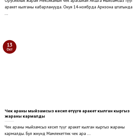
Орусиялык жаран Мексиканын чек арасынан АКШга мыйзамсыз өтүүгө
аракет кылганы кабарланууда. Окуя 14-ноябрда Аризона штатында
...
13
Окт
Чек араны мыйзамсыз кесип өтүүгө аракет кылган кыргыз
жараны кармалды
Чек араны мыйзамсыз кесип өтүүгө аракет кылган кыргыз жараны
кармалды. Бул жөнүндө Мамлекеттик чек ара ...