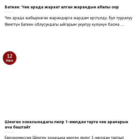
Баткен: Чек арада жараат алган жарандын абалы оор
Чек арада жабыркаган жарандарга жардам көрсөтүлдү. Бул тууралуу
Өкмөттүн Баткен облусундагы ыйгарым укуктуу өкүлүнүн басма ...
12
Июн
Шенген зонасынадагы өлкөлөр 1-июлдан тарта чек араларын
ача баштайт
Еврокомиссия Шенген зонасына кирген өлкөлөргө 1-июлдан тартып