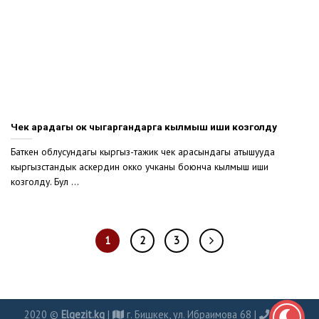
Чек арадагы ок чыгаргандарга кылмыш иши козголду
Баткен облусундагы кыргыз-тажик чек арасындагы атышууда
кыргызстандык аскердин окко учканы боюнча кылмыш иши
козголду. Бул ...
1
2
3
2020 ©
Elgezit.kg
|
г. Бишкек, ул. Ибраимова 68 |
0702