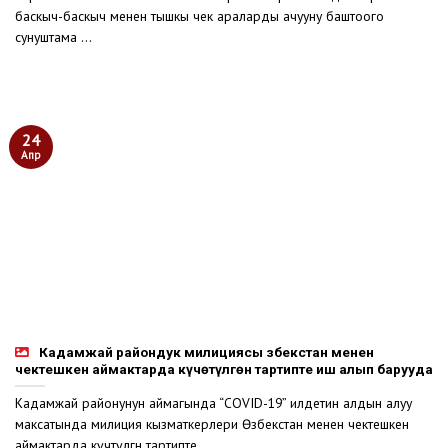
баскыч-баскыч менен тышкы чек араларды ачууну баштоого
сунуштама ...
24
Апр
Кадамжай райондук милициясы Өзбекстан менен
чектешкен аймактарда күчөтүлгөн тартипте иш алып барууда
Кадамжай районунун аймагында “COVID-19” илдетин алдын алуу
максатында милиция кызматкерлери Өзбекстан менен чектешкен
аймактарда күчөтүлгөн тартипте ...