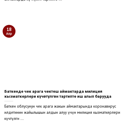
18
Апр
Баткенде чек арага чектеш аймактарда милиция
кызматкерлери күчөтүлгөн тартипте иш алып барууда
Баткен облусунун чек арага жакын аймактарында коронавирус
илдетинин жайылышын алдын алуу үчүн милиция кызматкерлери
күчөтүлгөн ...