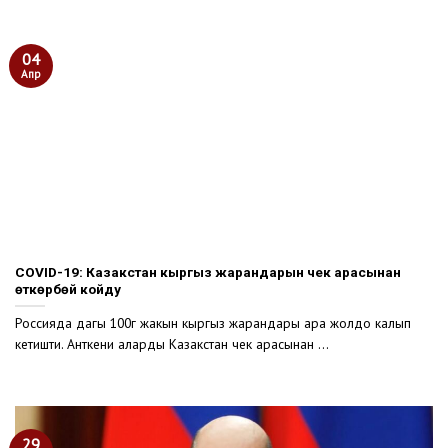
04
Апр
COVID-19: Казакстан кыргыз жарандарын чек арасынан
өткөрбөй койду
Россияда дагы 100гө жакын кыргыз жарандары ара жолдо калып
кетишти. Анткени аларды Казакстан чек арасынан ...
29