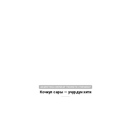
АНАЛИТИКА ОКУЯЛАР ТИЗМЕГИ СТАТЬЯЛАР
Кочкул сары — учурдун хити