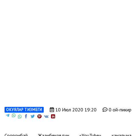
10 Июл 2020 19:20
0 ой-пикир
ОКУЯЛАР ТИЗМЕГИ
Сооронбай Жээнбековдун «YouTube» каналына