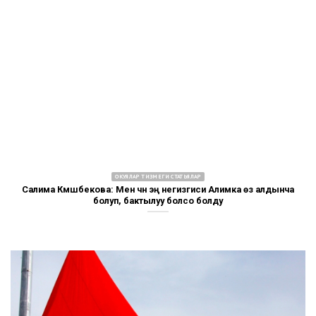
ОКУЯЛАР ТИЗМЕГИ СТАТЬЯЛАР
Салима Күмүшбекова: Мен үчүн эң негизгиси Алимка өз алдынча
болуп, бактылуу болсо болду