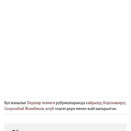
Бул жаңылык
Окуялар тизмеги
рубрикаларында
кайрылуу
,
Коронавирус
,
Сооронбай Жээнбеков
,
ютуб
хэштегдери менен жайгаштырылган.