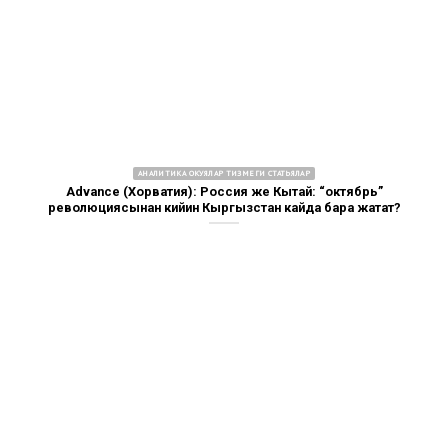
АНАЛИТИКА ОКУЯЛАР ТИЗМЕГИ СТАТЬЯЛАР
Advance (Хорватия): Россия же Кытай: “октябрь”
революциясынан кийин Кыргызстан кайда бара жатат?