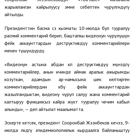
жарыяланган кайрылуусу эмне себептен өчүрүлгөндүгү
айтылды.
Президенттин басма сөз кызматы 10-июлда бул тууралуу
расмий комментарий берип, баштапкы видеонун өчүрүлүшүн
фейк аккаунттардын деструктивдүү комментарийлери
менен түшүндүрдү.
«Видеонун астына абдан көп деструктивдүү мүнөздөгү
комментарийлер, анын ичинде аймак аралык ажырымды
козуткан, адамдын ар-намысына шек келтирген
комментарийлердин көбү фейк аккаунттардан
жазылгандыктан, видеону өчүрүп салуу жана комментарий
калтыруу функциясыз кайра жүктөө тууралуу чечим кабыл
алынды», — деп айтылат маалыматта.
Эскерте кетсек, президент Сооронбай Жээнбеков кечээ, 9-
июлда өлкөдөгү эпидемиологиялык кырдаалга байланыштуу