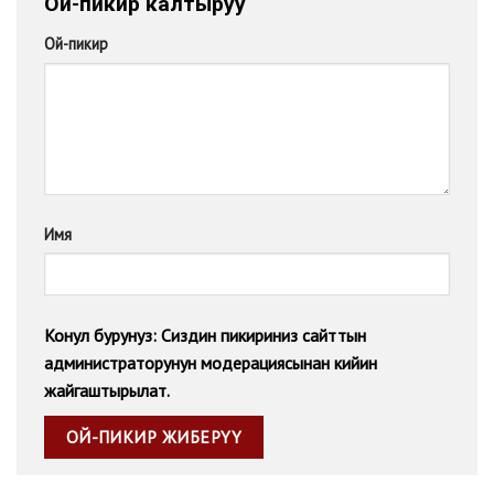
Ой-пикир калтыруу
Ой-пикир
Имя
Конул бурунуз: Сиздин пикириниз сайттын
администраторунун модерациясынан кийин
жайгаштырылат.