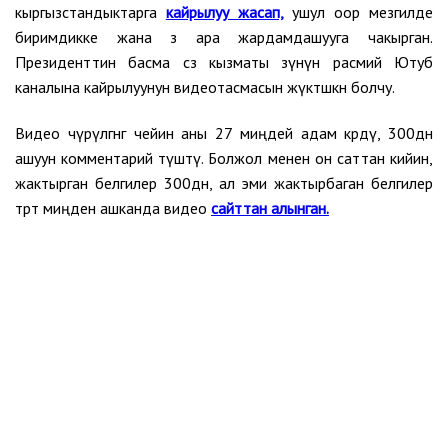
кыргызстандыктарга
кайрылуу жасап,
ушул оор мезгилде
биримдикке жана өз ара жардамдашууга чакырган.
Президенттин басма сөз кызматы өзүнүн расмий Ютуб
каналына кайрылуунун видеотасмасын жүктөшкөн болчу.
Видео өчүрүлгөнгө чейин аны 27 миңдей адам көрдү, 300дөн
ашуун комментарий түштү. Болжол менен он саттан кийин,
жактырган белгилер 300дөн, ал эми жактырбаган белгилер
төрт миңден ашканда видео
сайттан алынган.