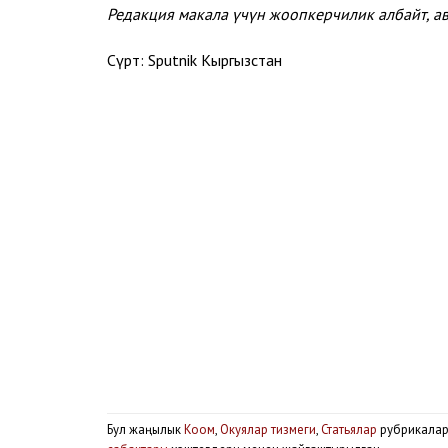
Редакция макала үчүн жоопкерчилик албайт, 
Сүрөт: Sputnik Кыргызстан
Бул жаңылык
Коом
,
Окуялар тизмеги
,
Статьялар
рубрикала