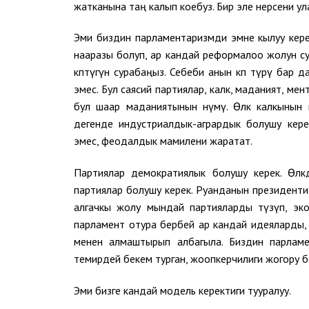
жатканына таң калып коебуз. Бир эле нерсени у
Эми биздин парламентаризмди эмне кылуу кер
нааразы болуп, ар кандай реформалоо жолун с
көптүгүн сурабаңыз. Себеби анын көп түрү бар
эмес. Бул саясий партиялар, калк, маданият, м
бул шаар маданиятынын өнүмү. Өлкө калкынын 
дегенде индустриалдык-агрардык болушу кер
эмес, феодалдык мамилени жаратат.
Партиялар демократиялык болушу керек. Өлкө
партиялар болушу керек. Руанданын президенти
алгачкы жолу мындай партияларды түзүп, эк
парламент отура бербей ар кандай идеяларды
менен алмаштырып албагыла. Биздин парламент
темирдей бекем турган, жоопкерчилиги жогору 
Эми бизге кандай модель керектиги тууралуу.