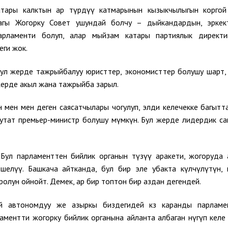
катары калктын ар түрдүү катмарынын кызыкчылыгын коргой
агы Жогорку Совет ушундай болчу – дыйкандардын, эркек
арламенти болуп, алар мыйзам катары партиялык директ
еги жок.
Бул жерде тажрыйбалуу юристтер, экономисттер болушу шарт,
жерде акыл жана тажрыйба зарыл.
үн мен мен деген саясатчылары чогулуп, элди келечекке багытта
утат премьер-министр болушу мүмкүн. Бул жерде лидердик са
 Бул парламенттен бийлик органын түзүү аракети, жогоруда 
елүү. Башкача айтканда, бул бир эле убакта өкүлчүлүтүн,
ролун ойнойт. Демек, ар бир топтон бир аздан дегендей.
 автономдуу же азыркы биздегидей көз каранды парламе
аментти жогорку бийлик органына айланта албаган өнүгүп келе