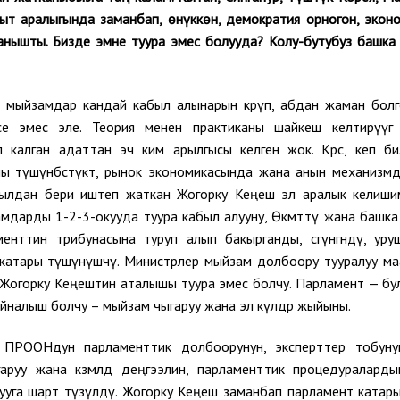
кыт аралыгында заманбап, өнүккөн, демократия орногон, экон
анышты. Бизде эмне туура эмес болууда? Колу-бутубуз башка
 мыйзамдар кандай кабыл алынарын көрүп, абдан жаман болг
е эмес эле. Теория менен практиканы шайкеш келтирүүгө
 калган адаттан эч ким арылгысы келген жок. Көрсө, кеп б
ы түшүнбөстүктө, рынок экономикасында жана анын механизм
0 жылдан бери иштеп жаткан Жогорку Кеңеш эл аралык келиш
амдарды 1-2-3-окууда туура кабыл алууну, Өкмөттү жана башка
аменттин трибунасына туруп алып бакырганды, сөгүнгөндү, уру
асы катары түшүнүшчү. Министрлер мыйзам долбоору тууралуу м
 Жогорку Кеңештин аталышы туура эмес болчу. Парламент — бу
налыш болчу – мыйзам чыгаруу жана эл өкүлдөр жыйыны.
 ПРООНдун парламенттик долбоорунун, эксперттер тобуну
у жана көзөмөлдөө деңгээлин, парламенттик процедуралард
уга шарт түзүлдү. Жогорку Кеңеш заманбап парламент катар