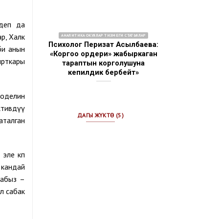
деп да
р, Халк
АНАЛИТИКА ОКУЯЛАР ТИЗМЕГИ СТАТЬЯЛАР
Психолог Перизат Асылбаева:
би анын
«Коргоо ордери» жабыркаган
ырткары
тараптын корголушуна
кепилдик бербейт»
моделин
ктивдүү
ДАГЫ ЖҮКТӨ (5)
аталган
эле көп
 кандай
табыз –
л сабак