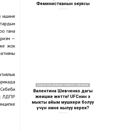
Феминистканын окуясы
н ишине
штардын
оо гана
аризм —
 же жок
ратияны
атиялык
фрикада
АНАЛИТИКА ОКУЯЛАР ТИЗМЕГИ СТАТЬЯЛАР
 Себеби
Валентина Шевченко дагы
ык ЛДПР
жеңишке жетти! UFCнин эң
мыкты айым мушкери болуу
инципке
үчүн эмне кылуу керек?