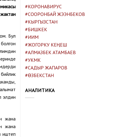
#КОРОНАВИРУС
омикасы
#СООРОНБАЙ ЖЭЭНБЕКОВ
 жактан
#КЫРГЫЗСТАН
#БИШКЕК
ом. Бул
#ИИМ
 болгон
#ЖОГОРКУ КЕҢЕШ
илимдин
#АЛМАЗБЕК АТАМБАЕВ
деринде
#УКМК
имдерди
#САДЫР ЖАПАРОВ
 бийлик
#ӨЗБЕКСТАН
шканды,
аалымат
АНАЛИТИКА
л элдин
н жана
ын жана
ы иштеп