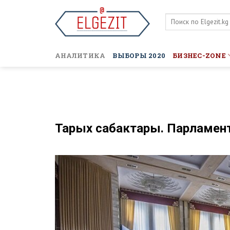
Skip
to
content
АНАЛИТИКА
ВЫБОРЫ 2020
БИЗНЕС-ZONE
Тарых сабактары. Парламен