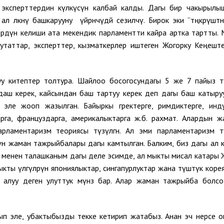
ксперттердин күлкүсүнө калбай калды. Дагы бир чакырылы
өлкөнү башкарууну үйрөнчүдөй сезилчү. Бирок эки “төңкөрүштөн
өрдүн келиши ата мекендик парламентти кайра артка тартты.
утаттар, эксперттер, кызматкерлер иштеген Жогорку Кеңешт
у китептер толтура. Шайлоо босогосундагы 5 же 7 пайыз т
аш керек, кайсындан баш тартуу керек деп дагы баш катыру
эле жооп жазылган. Байыркы гректерге, римдиктерге, инду
арга, француздарга, америкалыктарга ж.б. рахмат. Алардын 
рламентаризм теориясы түзүлгөн. Ал эми парламентаризм т
дүн жаман тажрыйбалары дагы камтылган. Балким, биз дагы ал 
ы менен талашканым дагы деле эсимде, ал мыкты мисал катары 
ты үлгүлөрүн япониялыктар, сингапурлуктар жана түштүк коре
 алуу деген улуттук мүнөз бар. Алар жаман тажрыйба болс
ып эле, убактыбызды текке кетирип жатабыз. Анан эч нерсе 