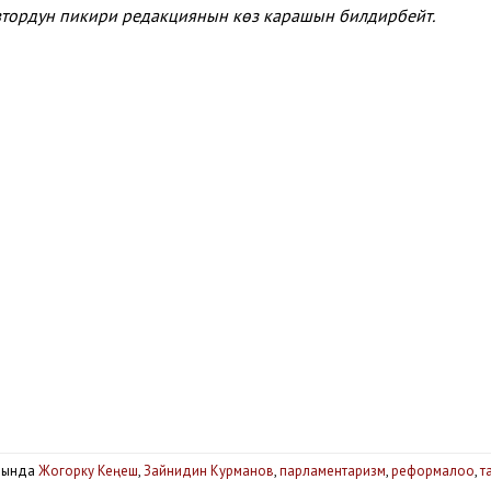
автордун пикири редакциянын көз карашын билдирбейт.
рында
Жогорку Кеңеш
,
Зайнидин Курманов
,
парламентаризм
,
реформалоо
,
т