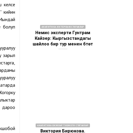
ш келсе
” кийин
 Мындай
е болуп
АНАЛИТИКА ИНТЕРВЬЮ СТАТЬЯЛАР
Немис эксперти Гунтрам
Кайзер: Кыргызстандагы
шайлоо бир тур менен бүтөт
ууралуу
у зарыл
старга,
жардамы
ууралуу
катарда
Жогорку
ялыктар
о дароо
АНАЛИТИКА ОКУЯЛАР ТИЗМЕГИ СТАТЬЯЛАР
окшобой
Виктория Бирюкова.