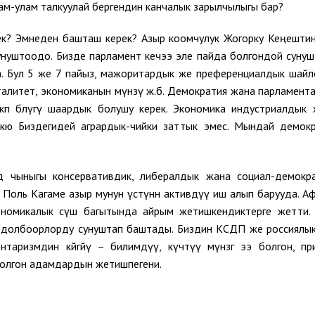
лам-улам талкуулай бергендин канчалык зарылчылыгы бар?
ек? Эмнеден башташ керек? Азыр коомчулук Жогорку Кеңешти
унуштоодо. Бизде парламент кечээ эле пайда болгондой суну
 да. Бул 5 же 7 пайыз, мажоритардык же преференциалдык шайл
енталитет, экономиканын мүнөзү ж.б. Демократия жана парламент
көп бөлүгү шаардык болушу керек. Экономика индустриалдык
екю Биздегидей агрардык-чийки заттык эмес. Мындай демок
дө чыныгы консервативдик, либералдык жана социал-демокр
 Поль Кагаме азыр мунун үстүнөн активдүү иш алып барууда. А
ономикалык өсүш багытында айрым жетишкендиктерге жетти.
, долбоорлорду сунуштап баштады. Биздин КСДП же россиял
аризмдин көйгөйү – билимдүү, күчтүү мүнөзгө ээ болгон, пр
болгон адамдардын жетишпегени.