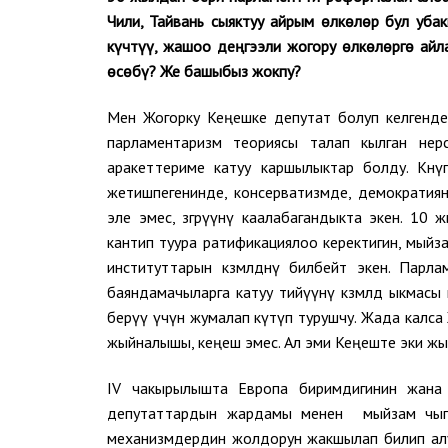
Чили, Тайвань сыяктуу айрым өлкөлөр бул уба
күчтүү, жашоо деңгээли жогору өлкөлөргө айл
өсөбү? Же башыбыз жокпу?
Мен Жогорку Кеңешке депутат болуп келгенде
парламентаризм теориясы талап кылган нерс
аракеттериме катуу каршылыктар болду. Көнүп
жетишпегенинде, консерватизмде, демократиян
эле эмес, өзгөрүүнү каалабагандыкта экен. 1
кантип туура ратификациялоо керектигин, мыйз
институттарын көзөмөлдөөнү билбейт экен. Парл
баяндамачыларга катуу тийүүнү көзөмөлдөө ыкм
берүү үчүн жумалап күтүп турушчу. Жада калса
жыйналышы, кеңеш эмес. Ал эми Кеңеште эки жый
IV чакырылышта Европа биримдигинин жана
депутаттардын жардамы менен мыйзам чыгару
механизмдердин жолдорун жакшылап билип алу