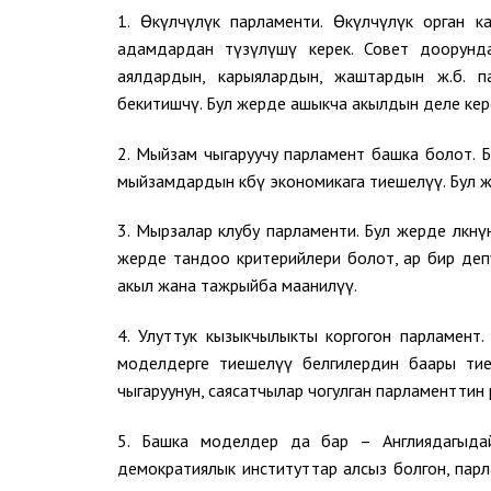
1. Өкүлчүлүк парламенти. Өкүлчүлүк орган 
адамдардан түзүлүшү керек. Совет доорунд
аялдардын, карыялардын, жаштардын ж.б. п
бекитишчү. Бул жерде ашыкча акылдын деле кер
2. Мыйзам чыгаруучу парламент башка болот. 
мыйзамдардын көбү экономикага тиешелүү. Бул 
3. Мырзалар клубу парламенти. Бул жерде өлкөн
жерде тандоо критерийлери болот, ар бир деп
акыл жана тажрыйба маанилүү.
4. Улуттук кызыкчылыкты коргогон парламент.
моделдерге тиешелүү белгилердин баары тиеш
чыгаруунун, саясатчылар чогулган парламенттин 
5. Башка моделдер да бар – Англиядагыдай
демократиялык институттар алсыз болгон, парл