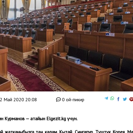
2 Май 2020 20:08
0 ой-пикир
 Курманов — атайын Elgezit.kg үчүн.
 жатканыбызга таң калам. Кытай, Сингапур, Түштүк Корея, Ма