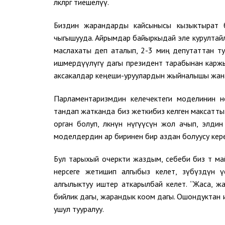
өлкөлөргө тиешелүү.
Биздин жарандарды кайсынысы кызыктырат 
чыгышууда. Айрымдар байыркыдай эле курултайл
маслахаты деп аталып, 2-3 миң депутаттан ту
ишмердүүлүгү дагы президент тарабынан каржы
аксакалдар кеңеши-уруулардын жыйналышы жана
Парламентаризмдин келечектеги моделинин не
тандап жатканда биз жеткибиз келген максатт
орган болуп, өлкөнүн өнүгүүсүнө жол ачып, э
моделдердин ар биринен бир аздан болуусу кере
Бул тарыхый очеркти жаздым, себеби биз өтө ма
нерсеге жетишип алгыбыз келет, өзүбүздүн ү
алгылыктуу иштер аткарылбай келет. “Жаса, 
бийлик дагы, жарандык коом дагы. Ошондуктан иш
ушул тууралуу.