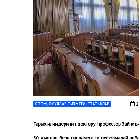
2
КООМ
,
ОКУЯЛАР ТИЗМЕГИ
,
СТАТЬЯЛАР
Тарых илимдеринин доктору, профессор Зайнидин
30 жылдан бери парламентти реформалай албай