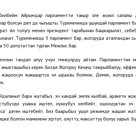
билбейм. Айрымдар парламентти такыр эле жоюп салалы 
ар болсун деп да чыгышты. Түркменияда ушундай парламент ба
рат. Ал толугу менен президент тарабынан башкарылат, себе
ланат. Түркменияда 3 парламент бар, жогоруда аталгандан с
 50 депутаттан турган Межлис бар.
гизин тандап алуу үчүн төмөнкүлөрдү айтам. Парламенттин 
ы аныкташыбыз керек. Бизде Жогорку Кеңеш тажрыйбалуу, эффе
лдин жашоосун жакшыртса эл ыраазы болмок. Демек, жогоруда 
к.
йдаланып бара жатабыз, эч кандай эмгек кылбай, аракети жок 
стүбүздөн узакка иштеп, өнүккүбүз келбейт, ошондуктан эч
жаса” деген иштебейт. Биз баарыбыз ушул режимде жашап жа
ке болгон мамилени өзгөртүп, олутту, максаттуу болуу зарыл. Бу