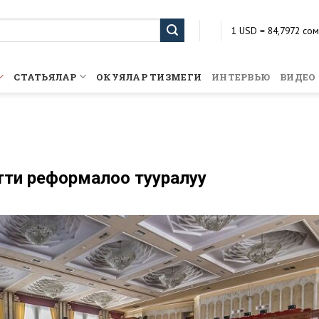
1 USD = 84,7972 сом
1 EUR = 101,5828 со
1 KZT = 0,1996 сом
1 RUB = 1,1128 сом
СТАТЬЯЛАР
ОКУЯЛАР ТИЗМЕГИ
ИНТЕРВЬЮ
ВИДЕО
тти реформалоо тууралуу