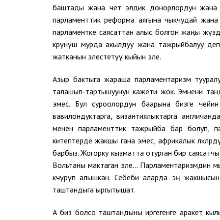
баштады жана чет элдик донорлордун жана э
парламенттик реформа аягына чыкчудай жана ал 
парламентке саясаттан алыс болгон жаңы жүзд
көрүнүш мурда акылдуу жана тажрыйбалуу деп
жатканын элестетүү кыйын эле.
Азыр бактыга жараша парламентаризм тууралу
талашып-тартышуунун кажети жок. Эмнени танд
эмес. Бул суроолордун баарына бизге чейин 
вавилондуктарга, византиялыктарга англичанд
менен парламенттик тажрыйба бар болуп, па
китептерде жакшы гана эмес, африкалык өлкөлөр
барбыз. Жогорку кызматта отурган бир саясатч
Вольтаны мактаган эле… Парламентаризмдин мык
көчүрүп алышкан. Себеби аларда эң жакшысын
таштандыга ыргытышат.
А биз болсо таштандыны иргегенге аракет кыл