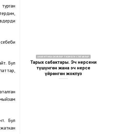
 турган
тердин,
ивдерди
 себеби
АНАЛИТИКА ОКУЯЛАР ТИЗМЕГИ СТАТЬЯЛАР
Тарых сабактары. Эч нерсени
йт. Бул
түшүнгөн жана эч нерсе
паттар,
үйрөнгөн жокпуз
аталган
 мыйзам
нт. Бул
 жаткан