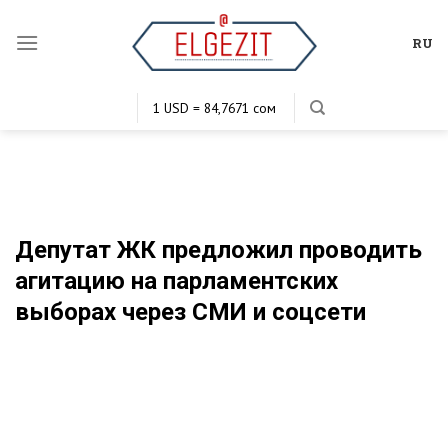
Skip
to
RU
content
1 USD = 84,7671 сом
1 EUR = 103,2421 сом
1 KZT = 0,2020 сом
1 RUB = 1,1399 сом
Депутат ЖК предложил проводить
агитацию на парламентских
выборах через СМИ и соцсети