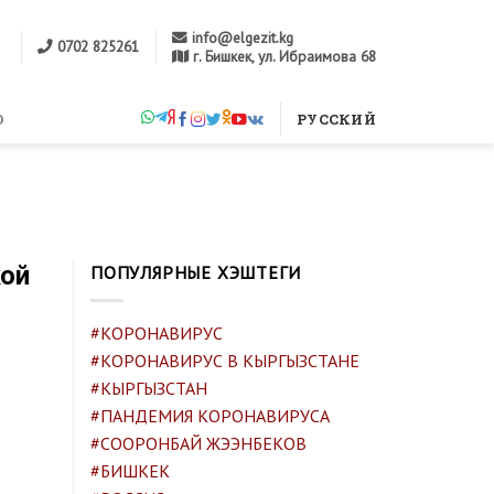
info@elgezit.kg
0702 825261
г. Бишкек, ул. Ибраимова 68
м
О
РУССКИЙ
кой
ПОПУЛЯРНЫЕ ХЭШТЕГИ
#КОРОНАВИРУС
#КОРОНАВИРУС В КЫРГЫЗСТАНЕ
#КЫРГЫЗСТАН
#ПАНДЕМИЯ КОРОНАВИРУСА
#СООРОНБАЙ ЖЭЭНБЕКОВ
#БИШКЕК