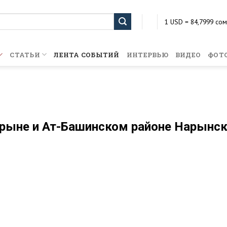
1 USD = 84,7999 сом
1 EUR = 102,8623 со
1 KZT = 0,2024 сом
1 RUB = 1,1597 сом
СТАТЬИ
ЛЕНТА СОБЫТИЙ
ИНТЕРВЬЮ
ВИДЕО
ФОТ
арыне и Ат-Башинском районе Нарынс