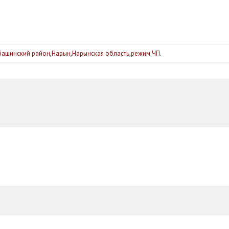
башинский район
,
Нарын
,
Нарынская область
,
режим ЧП
.