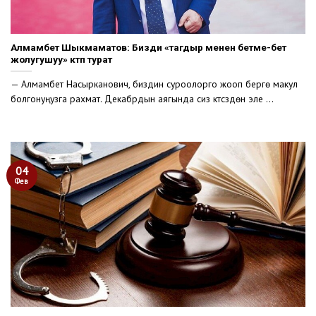
Алмамбет Шыкмаматов: Бизди «тагдыр менен бетме-бет
жолугушуу» күтүп турат
— Алмамбет Насырканович, биздин суроолорго жооп берүүгө макул
болгонуңузга рахмат. Декабрдын аягында сиз күтүүсүздөн эле ...
04
Фев