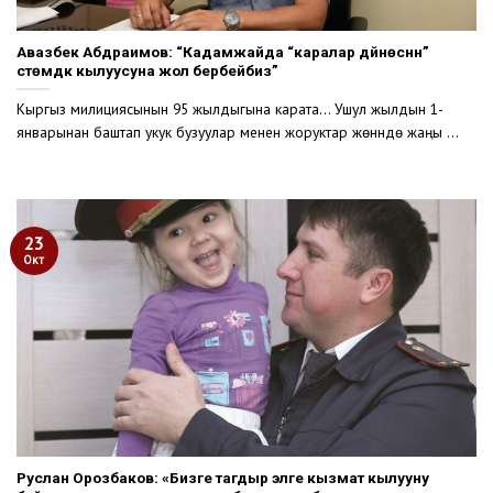
Авазбек Абдраимов: “Кадамжайда “каралар дүйнөсүнүн”
үстөмдүк кылуусуна жол бербейбиз”
Кыргыз милициясынын 95 жылдыгына карата… Ушул жылдын 1-
январынан баштап укук бузуулар менен жоруктар жөнүндө жаңы ...
23
Окт
Руслан Орозбаков: «Бизге тагдыр элге кызмат кылууну