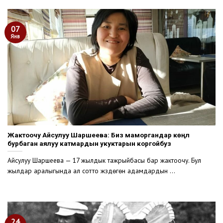
07
Янв
Жактоочу Айсулуу Шаршеева: Биз маморгандар көңүл
бурбаган аялуу катмардын укуктарын коргойбуз
Айсулуу Шаршеева — 17 жылдык тажрыйбасы бар жактоочу. Бул
жылдар аралыгында ал сотто жүздөгөн адамдардын ...
24