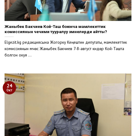
Жаныбек Бакчиев Кой-Таш боюнча мамлекеттик
комиссиянын чечими тууралуу эмнелерди айтты?
Elgezit.kg редакциясына Жогорку Кеңештин депутаты, мамлекеттик
комиссиянын мүчөсү Жаныбек Бакчиев 7-8-август күндөрү Кой-Ташта
болгон окуя ...
24
Окт