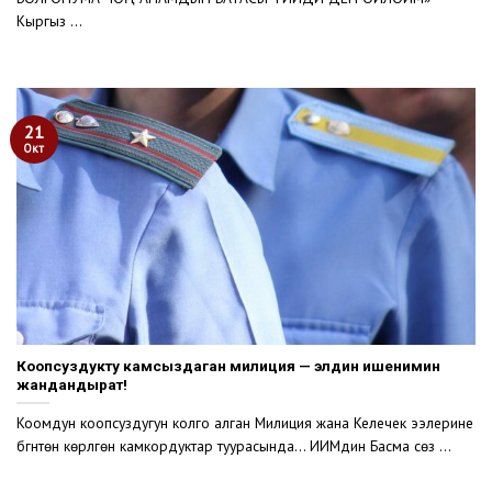
Кыргыз ...
21
Окт
Коопсуздукту камсыздаган милиция — элдин ишенимин
жандандырат!
Коомдун коопсуздугун колго алган Милиция жана Келечек ээлерине
бүгүнтөн көрүлгөн камкордуктар туурасында… ИИМдин Басма сөз ...