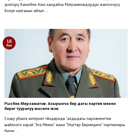
доктору Канатбек Азиз кандайча Матраимовдордун жактоочусу
болуп калганын айтып ...
16
Янв
Рысбек Мирзаматов: Азырынча бир дагы партия менен
биригүү тууралуу маселе жок
Соңку убакта интернет түйүндөрүндө “алдыдагы парламенттик
шайлоого карай “Ата Мекен” жана “Улуттар Биримдиги” партиялары
биригүү ...