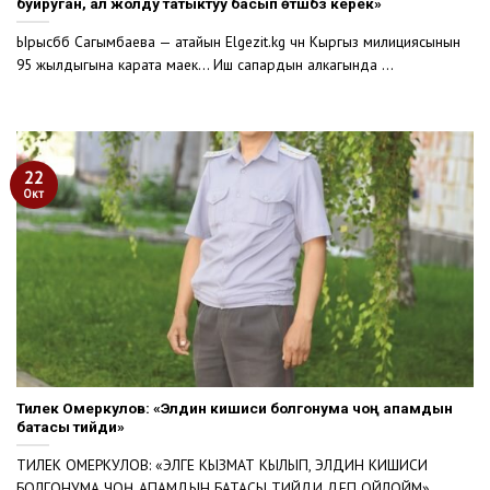
буйруган, ал жолду татыктуу басып өтүшүбүз керек»
Ырысбүбү Сагымбаева — атайын Еlgezit.kg үчүн Кыргыз милициясынын
95 жылдыгына карата маек… Иш сапардын алкагында ...
22
Окт
Тилек Омеркулов: «Элдин кишиси болгонума чоң апамдын
батасы тийди»
ТИЛЕК ОМЕРКУЛОВ: «ЭЛГЕ КЫЗМАТ КЫЛЫП, ЭЛДИН КИШИСИ
БОЛГОНУМА ЧОҢ АПАМДЫН БАТАСЫ ТИЙДИ ДЕП ОЙЛОЙМ»