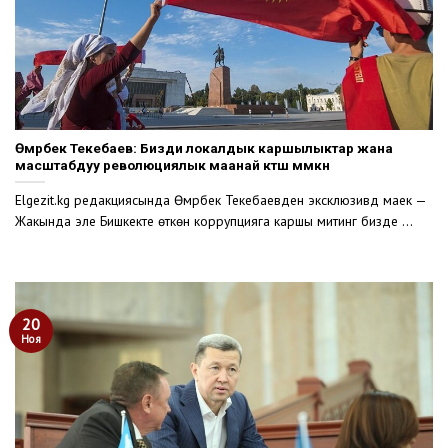
Өмүрбек Текебаев: Бизди локалдык каршылыктар жана
масштабдуу революциялык маанай күтүшү мүмкүн
Elgezit.kg редакциясында Өмүрбек Текебаевден эксклюзивдүү маек —
Жакында эле Бишкекте өткөн коррупцияга каршы митинг бизде ...
20
Ноя