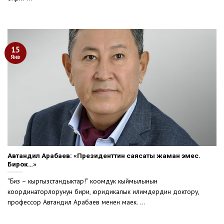
15
Янв
Автандил Арабаев: «Президенттин саясаты жаман эмес.
Бирок…»
“Биз – кыргызстандыктар!” коомдук кыймылынын
координаторлорунун бири, юридикалык илимдердин доктору,
профессор Автандил Арабаев менен маек. ...