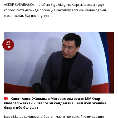
АСКЕР САКЫБАЕВА — атайын Elgezit.kg үчүн. Кыргызстандын укук
коргоо системасында пробация институту алгачкы кадамдарын
жасап жатат. Бул институттун ...
23
Янв
Канат Азиз: Жакында Матраимовдордун ММКлар
күнөөлөп жаткан иштерге эч кандай тиешеси жок экенине
баары күбө болушат
Elgezit.kg редакциясына берген маегинде саясий илимдердин