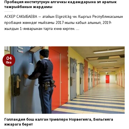
Пробация институтунун алгачкы кадамдарына эл аралык
тажрыйбанын жардамы
АСКЕР САКЫБАЕВА — атайын Elgezit.kg үчүн. Кыргыз Республикасынын
пробация жөнүндөгү мыйзамы 2017-жылы кабыл алынып, 2019-
жылдын 1-январынан тарта күчүнө кирген. ...
04
Фев
Голландия бош калган түрмөлөрүн Норвегияга, Бельгияга
ижарага берет