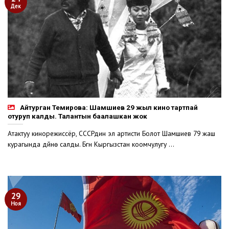
Дек
Айтурган Темирова: Шамшиев 29 жыл кино тартпай
отуруп калды. Талантын баалашкан жок
Атактуу кинорежиссёр, СССРдин эл артисти Болот Шамшиев 79 жаш
курагында дүйнө салды. Бүгүн Кыргызстан коомчулугу ...
29
Ноя