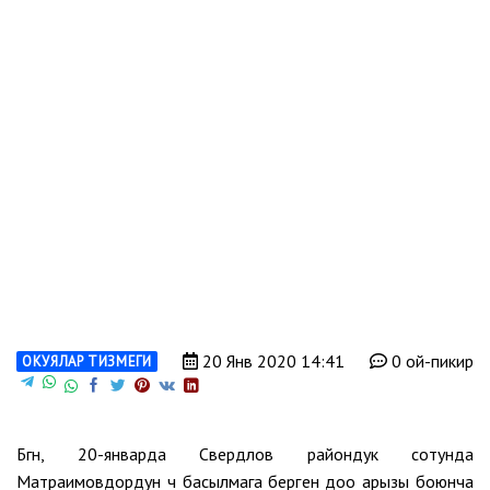
20 Янв 2020 14:41
0 ой-пикир
ОКУЯЛАР ТИЗМЕГИ
Бүгүн, 20-январда Свердлов райондук сотунда
Матраимовдордун үч басылмага берген доо арызы боюнча