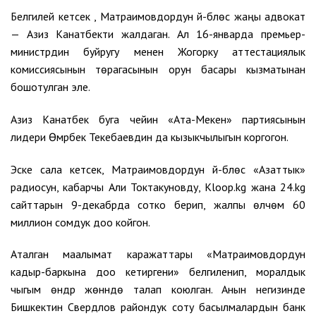
Белгилей кетсек , Матраимовдордун үй-бүлөсү жаңы адвокат
— Азиз Канатбекти жалдаган. Ал 16-январда премьер-
министрдин буйругу менен Жогорку аттестациялык
комиссиясынын төрагасынын орун басары кызматынан
бошотулган эле.
Азиз Канатбек буга чейин «Ата-Мекен» партиясынын
лидери Өмүрбек Текебаевдин да кызыкчылыгын коргогон.
Эске сала кетсек, Матраимовдордун үй-бүлөсү «Азаттык»
радиосун, кабарчы Али Токтакуновду, Kloop.kg жана 24.kg
сайттарын 9-декабрда сотко берип, жалпы өлчөмү 60
миллион сомдук доо койгон.
Аталган маалымат каражаттары «Матраимовдордун
кадыр-баркына доо кетиргени» белгиленип, моралдык
чыгым өндүрүү жөнүндө талап коюлган. Анын негизинде
Бишкектин Свердлов райондук соту басылмалардын банк