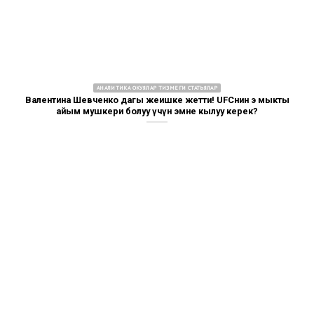
АНАЛИТИКА ОКУЯЛАР ТИЗМЕГИ СТАТЬЯЛАР
Валентина Шевченко дагы жеңишке жетти! UFCнин эң мыкты
айым мушкери болуу үчүн эмне кылуу керек?