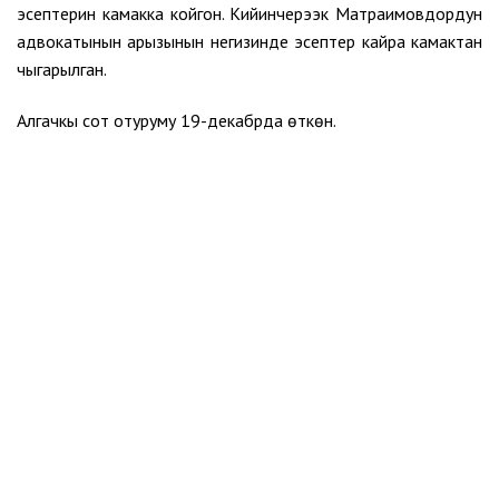
эсептерин камакка койгон. Кийинчерээк Матраимовдордун
адвокатынын арызынын негизинде эсептер кайра камактан
чыгарылган.
Алгачкы сот отуруму 19-декабрда өткөн.