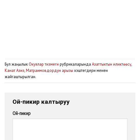
Бул жаңылык
Окуялар тизмеги
рубрикаларында
Азаттыктын иликтөөсү
,
Канат Азиз
,
Матраимовдордун арызы
хэштегдери менен
жайгаштырылган.
Ой-пикир калтыруу
Ой-пикир