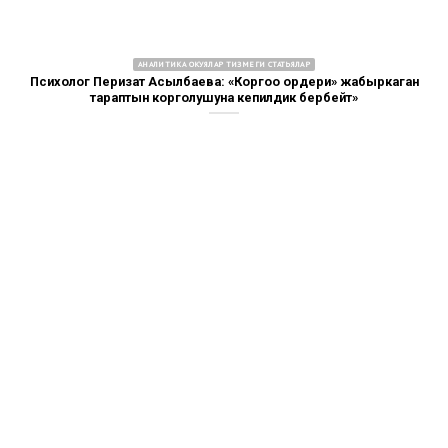
АНАЛИТИКА ОКУЯЛАР ТИЗМЕГИ СТАТЬЯЛАР
Психолог Перизат Асылбаева: «Коргоо ордери» жабыркаган
тараптын корголушуна кепилдик бербейт»