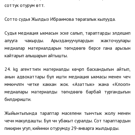
соттук отурум өттү.
Сотто судья Жылдыз Ибраимова төрагалык кылууда.
Судья медиация ыкмасын эске салып, тараптарды элдешип
алууга чакырды. Арыздануучулардын жакточуулары
медиалар материалдарын төгүндөөгө берсе гана арызын
кайтарып алышарын айтышты.
24. kg агенттиги материалды көчүрүп баскандыгын айтып,
анын адвокаттары бул ишти медиация ыкмасы менен чечүү
мүмкүнчүлүгүн четке каккан жок. «Азаттык» жана «Клооп»
медиалары материалды төгүндөөгө барбай тургандыгын
билдиришти.
Жыйынтыгында тараптар маселени тынчтык жолу менен
чечүүнү макулдашты. Бул үчүн убакыт суралды. Сот тараптардын
пикирин угуп, кийинки отурумду 29-январга жылдырды.