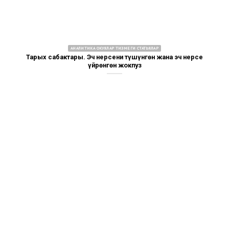
АНАЛИТИКА ОКУЯЛАР ТИЗМЕГИ СТАТЬЯЛАР
Тарых сабактары. Эч нерсени түшүнгөн жана эч нерсе
үйрөнгөн жокпуз