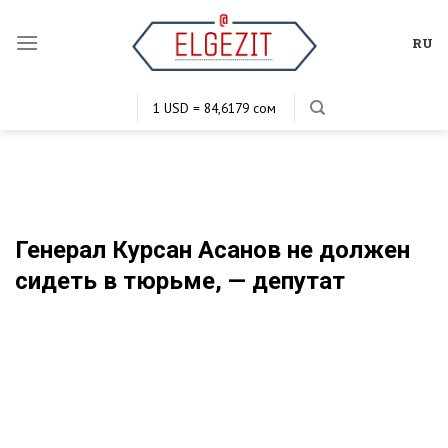
Skip
to
RU
content
1 USD = 84,6179 сом
1 EUR = 102,9631 сом
1 KZT = 0,2036 сом
1 RUB = 1,1473 сом
Генерал Курсан Асанов не должен
сидеть в тюрьме, — депутат