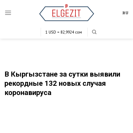
Skip
to
RU
content
1 USD = 82,9924 сом
1 EUR = 100,7818 сом
1 KZT = 0,1977 сом
1 RUB = 1,1300 сом
В Кыргызстане за сутки выявили
рекордные 132 новых случая
коронавируса