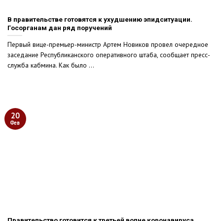
В правительстве готовятся к ухудшению эпидситуации.
Госорганам дан ряд поручений
Первый вице-премьер-министр Артем Новиков провел очередное
заседание Республиканского оперативного штаба, сообщает пресс-
служба кабмина. Как было ...
20
Фев
Правительство готовится к третьей волне коронавируса