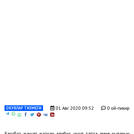
01 Авг 2020 09:52
0 ой-пикир
ОКУЯЛАР ТИЗМЕГИ
Бакубат жашап жаткан элибиз, ушул тапта эмне кыларын