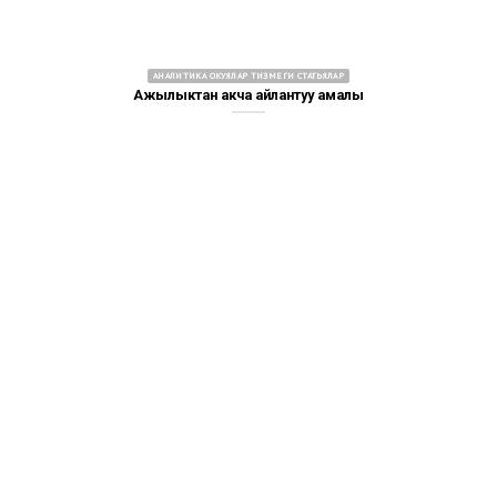
АНАЛИТИКА ОКУЯЛАР ТИЗМЕГИ СТАТЬЯЛАР
Ажылыктан акча айлантуу амалы