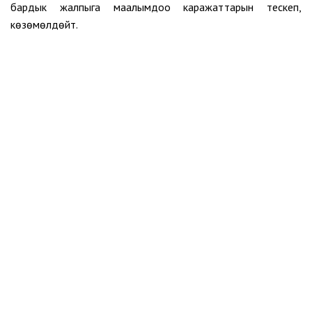
бардык жалпыга маалымдоо каражаттарын тескеп,
көзөмөлдөйт.