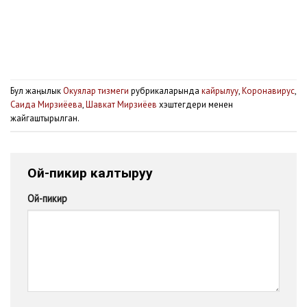
Бул жаңылык
Окуялар тизмеги
рубрикаларында
кайрылуу
,
Коронавирус
,
Саида Мирзиёева
,
Шавкат Мирзиёев
хэштегдери менен
жайгаштырылган.
Ой-пикир калтыруу
Ой-пикир