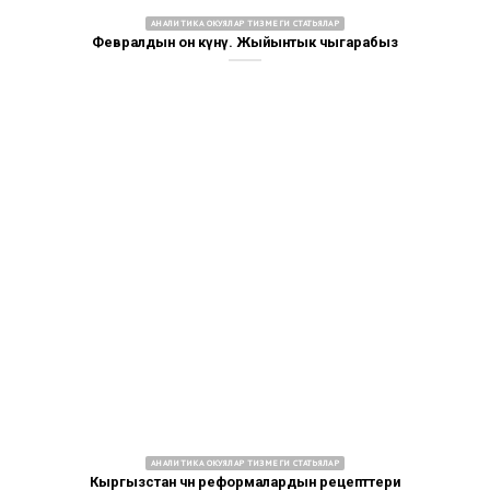
АНАЛИТИКА ОКУЯЛАР ТИЗМЕГИ СТАТЬЯЛАР
Февралдын он күнү. Жыйынтык чыгарабыз
АНАЛИТИКА ОКУЯЛАР ТИЗМЕГИ СТАТЬЯЛАР
Кыргызстан үчүн реформалардын рецепттери