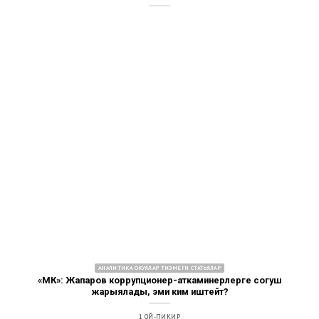
АНАЛИТИКА ОКУЯЛАР ТИЗМЕГИ СТАТЬЯЛАР
«МК»: Жапаров коррупционер-аткаминерлерге согуш
жарыялады, эми ким иштейт?
1 ОЙ-ПИКИР