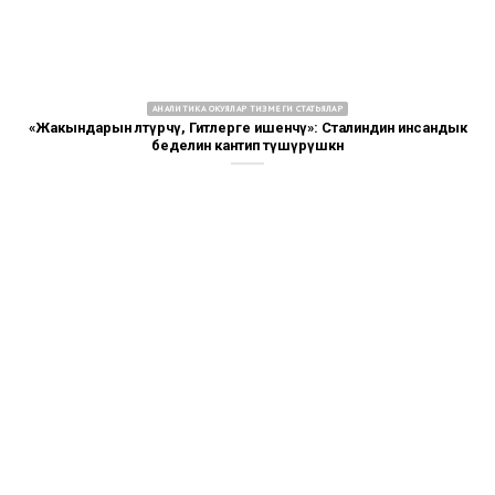
АНАЛИТИКА ОКУЯЛАР ТИЗМЕГИ СТАТЬЯЛАР
«Жакындарын өлтүрчү, Гитлерге ишенчү»: Сталиндин инсандык
беделин кантип түшүрүшкөн