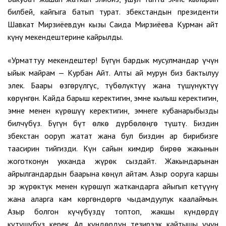
билбей, кайгыга батып турат. Өзбекстандын президенти
Шавкат Мирзиёевдун кызы Саида Мирзиёева Курман айт
күнү мекендештерине кайрылды.
«Урматтуу мекендештер! Бүгүн бардык мусулмандар үчүн
ыйык майрам — Курбан Айт. Алты ай мурун биз бактылуу
элек. Баары өзгөрүлгүс, түбөлүктүү жана түшүнүктүү
көрүнгөн. Кайда барыш керектигин, эмне кылыш керектигин,
эмне менен күрөшүү керектигин, эмнеге кубанарыбызды
билчүбүз. Бүгүн бүт өлкө дүрбөлөңгө түштү. Биздин
Өзбекстан ооруп жатат жана бул биздин ар бирибизге
таасирин тийгизди. Күн сайын кимдир бирөө жакынын
жоготконун укканда жүрөк сыздайт. Жакындарынан
айрылгандардын баарына көңүл айтам. Азыр ооруга каршы
эр жүрөктүк менен күрөшүп жаткандарга айыгып кетүүнү
жана аларга кам көргөндөргө чыдамдуулук каалаймын.
Азыр болгон күчүбүздү топтоп, жакшы күндөрдү
күтүшүбүз керек. Ал күндөрдүн тезирээк кайтышы үчүн