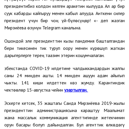
президентибиз колдон келген аракетин кылууда. Ал ар бир
суук кабарды кайгыруу менен кабыл алууда. Анткени силер
президент үчүн бир чоң үй-бүлөсүңөр! «- деп жазган
Мирзиёева өзүнүн Telegram каналына.
Ошондой эле президенттин кызы пандемия башталгандан
бери тикесинен тик туруп оору менен күрөшүп жаткан
дарыгерлерге терең таазим этерин кошумчалаган.
Өзбекстанда COVID-19 илдетине чалдыккандардын жалпы
саны 24 миңден ашты. 14 миңден ашуун адам айыгып
чыкты. 141 киши илдеттен көз жумду. Карантиндик
чектөөлөр 15-августка чейин
узартылган.
Эскерте кетсек, 35 жаштагы Саида Мирзиёева 2019-жылы
президенттин администрациясына караштуу Маалымат
жана массалык коммуникация агенттигинде жетекчинин
орун басары болуп дайындалган. Бул агенттик өлкөдөгү