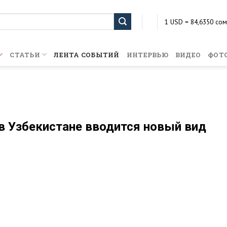
1 USD = 84,6350 сом
1 EUR = 102,6961 со
1 KZT = 0,2023 сом
1 RUB = 1,1442 сом
СТАТЬИ
ЛЕНТА СОБЫТИЙ
ИНТЕРВЬЮ
ВИДЕО
ФОТ
в Узбекистане вводится новый вид