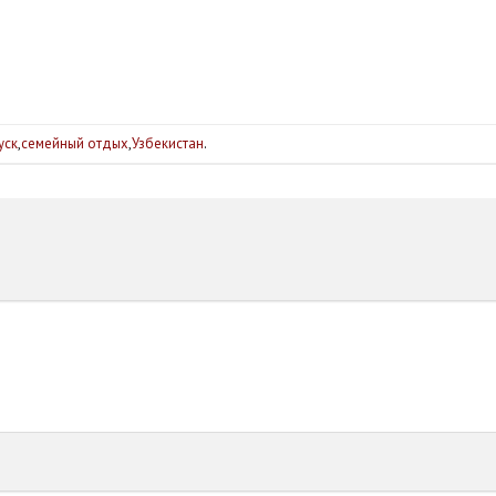
уск
,
семейный отдых
,
Узбекистан
.