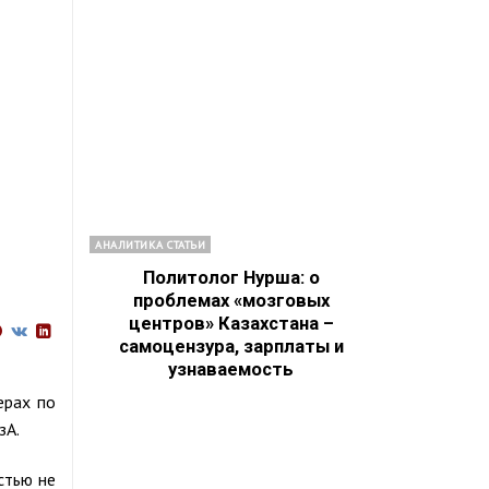
АНАЛИТИКА СТАТЬИ
Политолог Нурша: о
проблемах «мозговых
центров» Казахстана –
самоцензура, зарплаты и
узнаваемость
ерах по
зА.
стью не