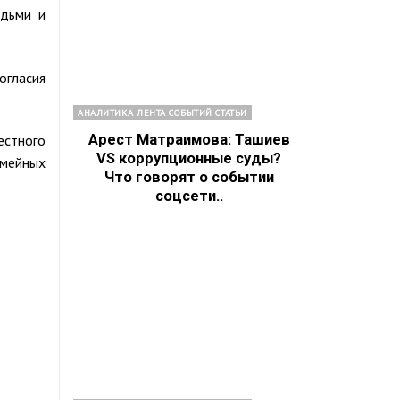
юдьми и
огласия
АНАЛИТИКА ЛЕНТА СОБЫТИЙ СТАТЬИ
Арест Матраимова: Ташиев
естного
VS коррупционные суды?
мейных
Что говорят о событии
соцсети..