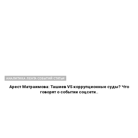
АНАЛИТИКА ЛЕНТА СОБЫТИЙ СТАТЬИ
Арест Матраимова: Ташиев VS коррупционные суды? Что
говорят о событии соцсети..