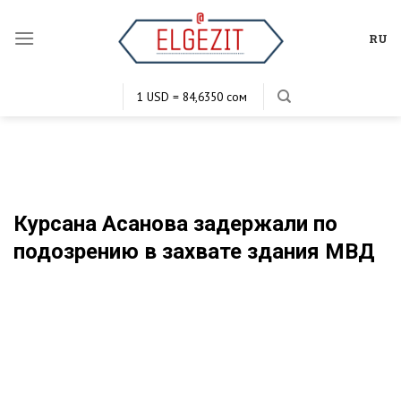
Skip
to
RU
content
1 USD = 84,6350 сом
1 EUR = 102,6961 сом
1 KZT = 0,2023 сом
1 RUB = 1,1442 сом
Курсана Асанова задержали по
подозрению в захвате здания МВД