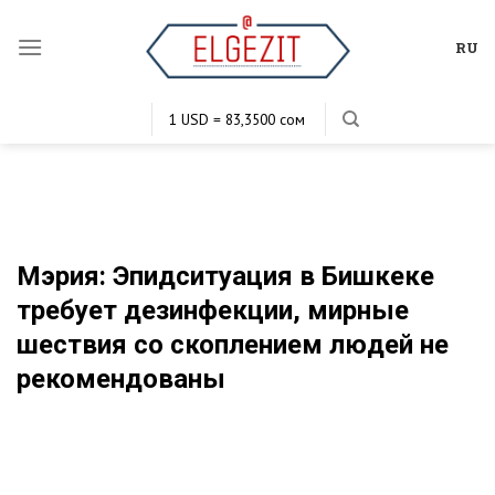
Skip
to
RU
content
1 USD = 83,3500 сом
1 EUR = 101,7620 сом
1 KZT = 0,1984 сом
1 RUB = 1,1352 сом
Мэрия: Эпидситуация в Бишкеке
требует дезинфекции, мирные
шествия со скоплением людей не
рекомендованы