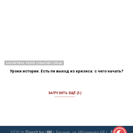
АНАЛИТИКА ЛЕНТА СОБЫТИЙ СТАТЬИ
Уроки истории. Есть ли выход из кризиса: с чего начать?
ЗАГРУЗИТЬ ЕЩЁ (5)
2020 ©
Elgezit.kg
|
г. Бишкек, ул. Ибраимова 68 |
0702