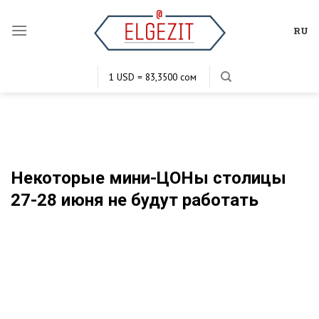
Skip
to
RU
content
1 USD = 83,3500 сом
1 EUR = 101,7620 сом
1 KZT = 0,1984 сом
1 RUB = 1,1352 сом
Некоторые мини-ЦОНы столицы
27-28 июня не будут работать