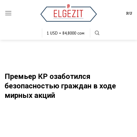
Skip
to
RU
content
1 USD = 84,8000 сом
1 EUR = 103,1253 сом
1 KZT = 0,2016 сом
1 RUB = 1,1420 сом
Премьер КР озаботился
безопасностью граждан в ходе
мирных акций