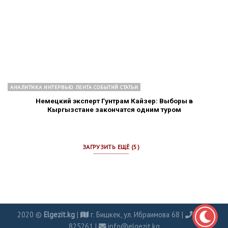
АНАЛИТИКА ИНТЕРВЬЮ ЛЕНТА СОБЫТИЙ СТАТЬИ
Немецкий эксперт Гунтрам Кайзер: Выборы в
Кыргызстане закончатся одним туром
ЗАГРУЗИТЬ ЕЩЁ (5)
2020 ©
Elgezit.kg
|
г. Бишкек, ул. Ибраимова 68 |
0702
825261 |
info@elgezit.kg