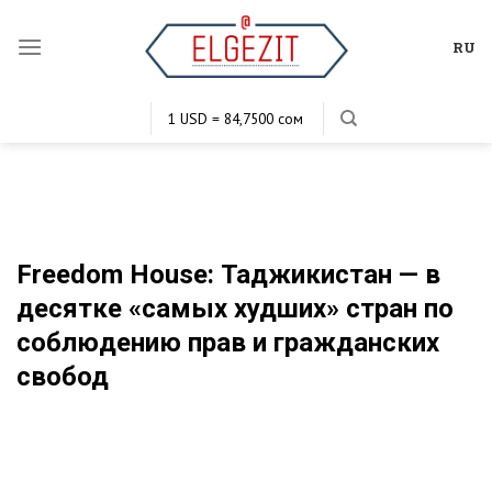
Skip
to
RU
content
1 USD = 84,7500 сом
1 EUR = 102,9628 сом
1 KZT = 0,2034 сом
1 RUB = 1,1385 сом
Freedom House: Таджикистан — в
десятке «самых худших» стран по
соблюдению прав и гражданских
свобод