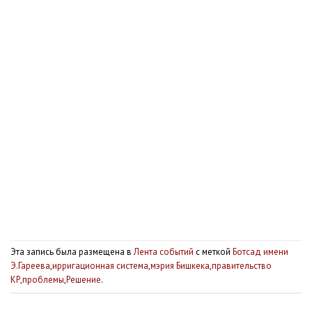
Эта запись была размещена в
Лента событий
с меткой
Ботсад имени
Э.Гареева
,
ирригационная система
,
мэрия Бишкека
,
правительство
КР
,
проблемы
,
Решение
.