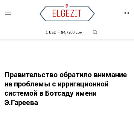
Skip
to
RU
content
1 USD = 84,7500 сом
1 EUR = 102,9628 сом
1 KZT = 0,2034 сом
1 RUB = 1,1385 сом
Правительство обратило внимание
на проблемы с ирригационной
системой в Ботсаду имени
Э.Гареева