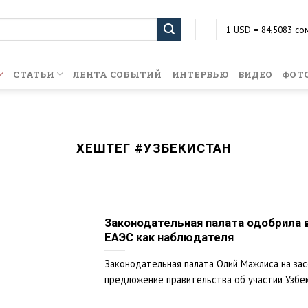
1 USD = 84,5083 со
1 EUR = 99,6099 со
1 KZT = 0,1971 сом
1 RUB = 1,0959 сом
СТАТЬИ
ЛЕНТА СОБЫТИЙ
ИНТЕРВЬЮ
ВИДЕО
ФОТ
ХЕШТЕГ #
УЗБЕКИСТАН
Законодательная палата одобрила 
ЕАЭС как наблюдателя
Законодательная палата Олий Мажлиса на за
предложение правительства об участии Узбеки