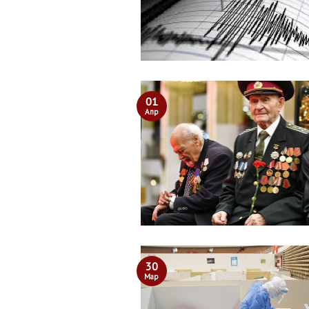
01
Апр
30
Мар