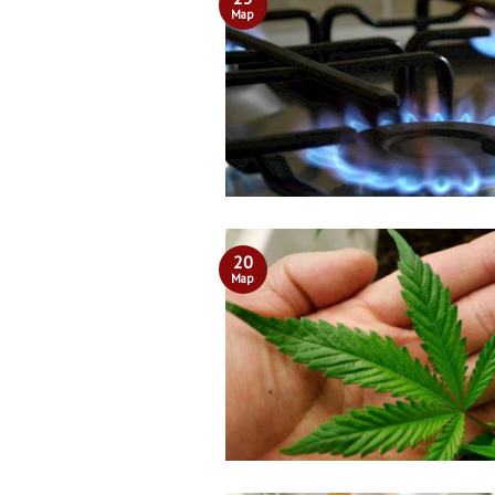
Мар
20
Мар