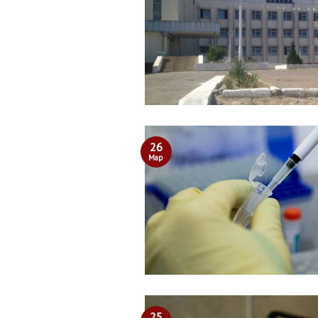
26
Мар
25