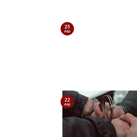
25
Апр
22
Апр