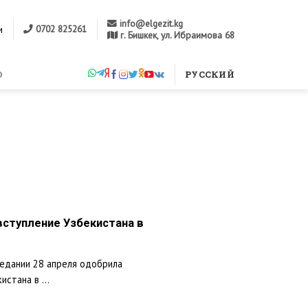
info@elgezit.kg
0702 825261
м
г. Бишкек, ул. Ибраимова 68
м
О
РУССКИЙ
вступление Узбекистана в
седании 28 апреля одобрила
стана в ...