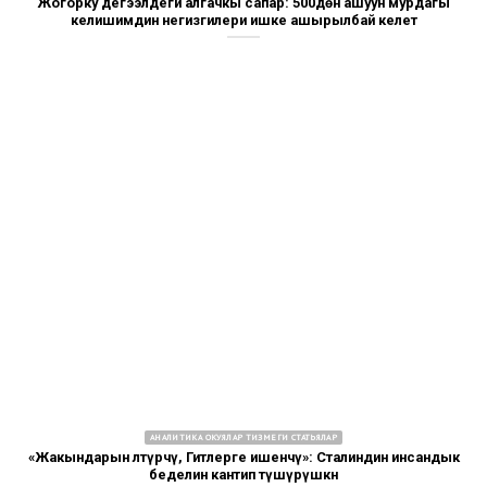
Жогорку деңгээлдеги алгачкы сапар: 500дөн ашуун мурдагы
келишимдин негизгилери ишке ашырылбай келет
АНАЛИТИКА ОКУЯЛАР ТИЗМЕГИ СТАТЬЯЛАР
«Жакындарын өлтүрчү, Гитлерге ишенчү»: Сталиндин инсандык
беделин кантип түшүрүшкөн