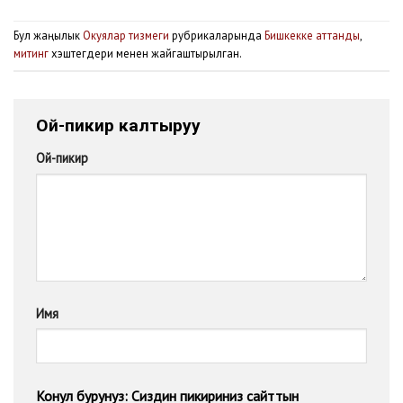
Бул жаңылык
Окуялар тизмеги
рубрикаларында
Бишкекке аттанды
,
митинг
хэштегдери менен жайгаштырылган.
Ой-пикир калтыруу
Ой-пикир
Имя
Конул бурунуз: Сиздин пикириниз сайттын