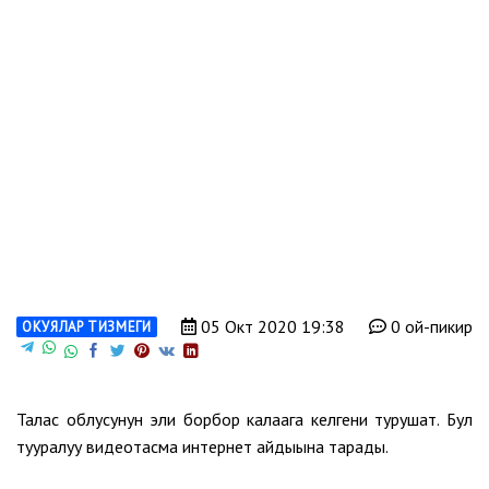
05 Окт 2020 19:38
0 ой-пикир
ОКУЯЛАР ТИЗМЕГИ
Талас облусунун эли борбор калаага келгени турушат. Бул
тууралуу видеотасма интернет айдыңына тарады.