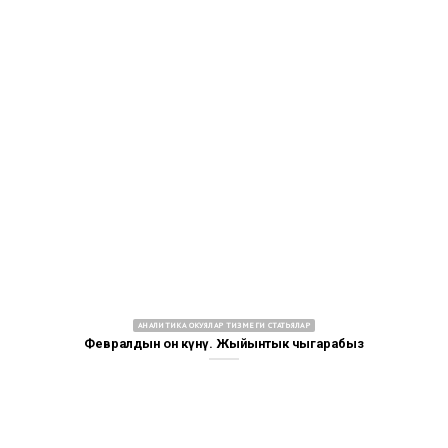
АНАЛИТИКА ОКУЯЛАР ТИЗМЕГИ СТАТЬЯЛАР
Февралдын он күнү. Жыйынтык чыгарабыз