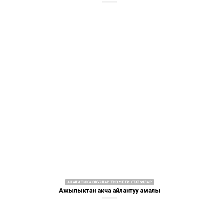
АНАЛИТИКА ОКУЯЛАР ТИЗМЕГИ СТАТЬЯЛАР
Ажылыктан акча айлантуу амалы