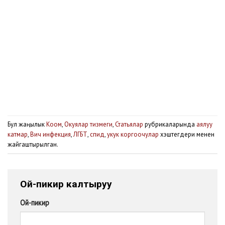
Бул жаңылык
Коом
,
Окуялар тизмеги
,
Статьялар
рубрикаларында
аялуу
катмар
,
Вич инфекция
,
ЛГБТ
,
спид
,
укук коргоочулар
хэштегдери менен
жайгаштырылган.
Ой-пикир калтыруу
Ой-пикир