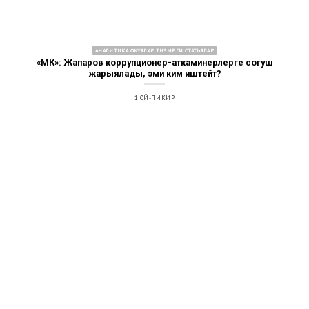
АНАЛИТИКА ОКУЯЛАР ТИЗМЕГИ СТАТЬЯЛАР
«МК»: Жапаров коррупционер-аткаминерлерге согуш
жарыялады, эми ким иштейт?
1 ОЙ-ПИКИР