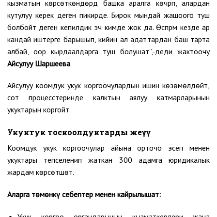
кызматын көрсөткөндөрдү башка аралга көчүрүп, алардан
кутулуу керек деген пикирде. Бирок мындай жашоого туш
болбойт деген кепилдик эч кимде жок да. Өспүрүм кезде ар
кандай иштерге барышып, кийин ал адаттардан баш тарта
албай, оор кырдаалдарга туш болушат”,-деди жактоочу
Айсулуу Шаршеева
.
Айсулуу коомдук укук коргоочулардын ишин көзөмөлдөйт,
сот процесстеринде калктын аялуу катмарларынын
укуктарын коргойт.
Укуктук тоскоолдуктарды жеңүү
Коомдук укук коргоочулар айына орточо эсеп менен
укуктары тепселенип жаткан 300 адамга юридикалык
жардам көрсөтүшөт.
Аларга төмөнкү себептер менен кайрылышат
:
Укук коргоо органдарынын кызматкерлери жана