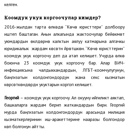
келген.
Коомдук укук коргоочулар кимдер?
2016-жылдан тарта өлкөдө “Көчө юристтери” долбоору
иштеп баштаган. Анын алкагында жактоочулар бейөкмөт
уюмдардын өкүлдөрүнө калктын аялуу катмарына алгачкы
юридикалык жардам көсөтүүнү үйрөтүшкөн. “Көчө юристтерин”
коомдук укук коргоочу деп да атап келишет. Учурда өлкө
боюнча 23 коомдук укук коргоочу бар. Алар ВИЧ-
инфекциясына чалдыккандардын, ЛГБТ-коомчулугунун,
баңгизатын колдонгондордун жана секс кызматын
көрсөткөндөрдүн укуктарын коргоп келишет.
Георгий
– коомдук укук коргоочу. Ал окууну ийгиликтүү аяктап,
башкаларга жардам берип жаткандардын бири. Георгий
мурда баңгизатын колдонгондордун арасында милиция
кызматкерлеринин иш-аракеттерине нааразы болгондор
көп болгонун айтты.