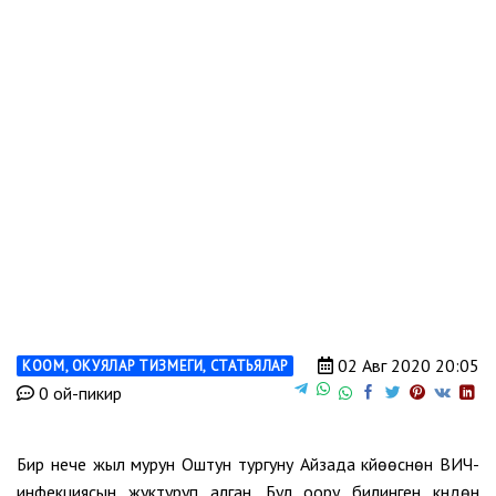
02 Авг 2020 20:05
КООМ
,
ОКУЯЛАР ТИЗМЕГИ
,
СТАТЬЯЛАР
0 ой-пикир
Бир нече жыл мурун Оштун тургуну Айзада күйөөсүнөн ВИЧ-
инфекциясын жуктуруп алган. Бул оору билинген күндөн