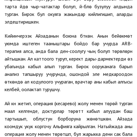
тарта үйдө чыр-чатактар болуп, үй-бүлө бузулуу алдында
турган. Бирок бул окуяга жакындар кийлигишип, аларды
элдештиришкен.
Кийинчерээк Айзаданын боюна бүткөн. Анын бейөкмөт
уюмда иштеген тааныштары бойдо бар учурда ARB-
терапия алса, анда бала ден-соолугу чың болуп төрөлөрүн
айтышкан. Ал каттоого туруп, керектүү дары-дармектерди өз
убагында кабыл алып турган. Бирок ооруканага барып
анализ тапшыруу учурунда, ошондой эле медкароодон
өткөндө ал кодулоого учураган, врачтар аны кабыл алгысы
келбей, оолактап турушчу.
Ай күнү жетип, операция (кесарево) жолу менен төрөй турган
маал келгенде, доктурлар төрөттү кабыл алуудан баш
тартышып, облустун борборуна жөнөтүшкөн. Айзада
коомдук укук коргочу Альфияга кайрылган. Натыйжада аны
операция жолу менен төрөтүшүп, бул жарыкка дени сак бала