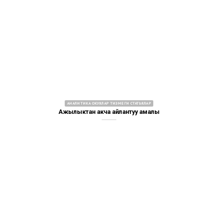
АНАЛИТИКА ОКУЯЛАР ТИЗМЕГИ СТАТЬЯЛАР
Ажылыктан акча айлантуу амалы