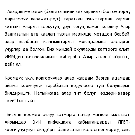
“Аларды метадон (баңгизатынан көз каранды болгондорду
дарылоочу каражат-ред.) тараткан пункттардан кармап
кетишчү. Аларды коркутуп, уруп-согуп, камап коюшчу. Алар
баңгизатын өтө каалап турган мезгилде метадон бербей,
алар кылбаган кылмыштарды моюндарына алдырган
учурлар да болгон. Биз мындай окуяларды каттоого алып,
ИИМдин жетекчилигине жиберчүбүз. Азыр абал өзгөргөн”,-
дейт ал.
Коомдук укук коргоочулар алар жардам берген адамдар
айыма коомчулук тарабынан кодулоого туш болушарын
билдиришти. Натыйжада алар түнт болуп, өздөрүн-өздөрү
“жей” баштайт.
“Биздин коомдо аялуу катмарга начар мамиле кылышат.
Айрымдар ВИЧ инфекцияга кабылгандарды, ЛГБТ-
коомчулугунун өкүлдөрүн, баңгизатын колдонгондорду, секс