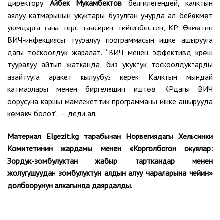
директору
Айбек Мукамбектов
белгилегендей, калктын
аялуу катмарынын укуктары бузулган учурда ал бейөкмөт
уюмдарга гана терс таасирин тийгизбестен, КР Өкмөтүнүн
ВИЧ-инфекциясы тууралуу программасын ишке ашырууга
дагы тоскоолдук жаралат. “ВИЧ менен эффективдүү күрөшүү
тууралуу айтып жатканда, биз укуктук тоскоолдуктарды
азайтууга аракет кылуубуз керек. Калктын мындай
катмарлары менен биргелешип иштөө КРдагы ВИЧ
оорусуна каршы мамлекеттик программаны ишке ашырууда
көмөкчү болот”, — деди ал.
Материал Elgezit.kg тарабынан Норвегиядагы Хельсинки
Комитетинин жардамы менен «Корголбогон окуялар:
Зордук-зомбулуктан жабыр тарткандар менен
жолугушуудан зомбулуктун алдын алуу чараларына чейин»
долбоорунун алкагында даярдалды.