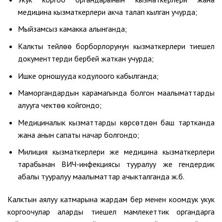
медицина кызматкерлери акча талап кылган учурда;
Мыйзамсыз камакка алынганда;
Калкты тейлөө борборлорунун кызматкерлери тиешелүү
документтерди бербей жаткан учурда;
Ишке орношууда кодулоого кабылганда;
Маморгандардын карамагында болгон маалыматтарды
алууга чектөө койгондо;
Медициналык кызматтарды көрсөтүүдөн баш тартканда
жана анын сапаты начар болгондо;
Милиция кызматкерлери же медицина кызматкерлери
тарабынан ВИЧ-инфекциясы тууралуу же гендердик
абалы тууралуу маалыматтар ачыкталганда ж.б.
Калктын аялуу катмарына жардам берүү менен коомдук укук
коргоочулар аларды тиешелүү мамлекеттик органдарга