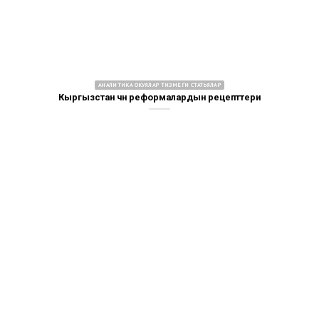
АНАЛИТИКА ОКУЯЛАР ТИЗМЕГИ СТАТЬЯЛАР
Кыргызстан үчүн реформалардын рецепттери