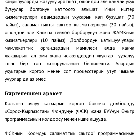
кайрылууларды жазууну үйрөтүшөт, ошондой эле кандай укук
бузуулар болгонун каттоого алышат. Ички иштер
кызматкерлери адамдардын укукарын көп бузушат (70
пайыз), саламаттыкты сактоо кызматкерлери (20 пайыз),
ошондой эле Калкты тейлөө борборунун жана ЖАМКнын
кызматкерлери (10 пайыз). Долбоордун катышуучулары
мамлекеттик органдардын мамилеси алда канча
жакшырып, ал эми жапа чеккендердин укуктар тууралуу
түшүнүгү бир топ жогорулаганын белгилешти. Алардын
укуктарын коргоо менен сот процесстерин утуп чыккан
учурлар да аз эмес.
Биргелешкен аракет
Калктын аялуу катмарын коргоо боюнча долбоорду
«Сорос-Кыргызстан» Фондунун (ФСК) жана БУУнун Өнүктүрүү
программасынын колдоосу менен ишке ашууда.
ФСКнын “Коомдук саламаттык сактоо” программасынын