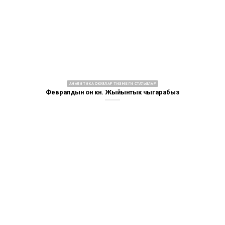
АНАЛИТИКА ОКУЯЛАР ТИЗМЕГИ СТАТЬЯЛАР
Февралдын он күнү. Жыйынтык чыгарабыз