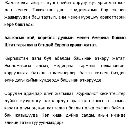
Жада калса, акыркы күнгө чейин ооруну жуктургандар жок
деп келген Тажикстан дагы эпидемиянын бар экенин
жашыруудан баш тартып, аны менен күрөшүү аракеттерин
көрө баштады.
Башкасын кой, көрүнбөс душман менен Америка Кошмо
Штаттары жана бүтүндөй Европа күрөшүп жатат.
Кыргызстан дагы бул абалды башынан өткөрү жатат.
Экономикасы алсыз, медицина тармагы талкаланган,
коррупцияга баткан аткаминерлер басып кеткен биздин
өлкө дагы кыйын күндөрдү башынан өткөрүүдө.
Оорудан адамдар өлүп жатышат. Журналист кесиптештер
дүйнө жүзүндөгү өлкөлөрдүн арасында калктын санына
карата өлүм эң көп катталган биздин өлкө экенин байма-
бай жазышууда. Көп киши дүйнө салды, анын ичинде
элинин татыктуу уул-кыздары.