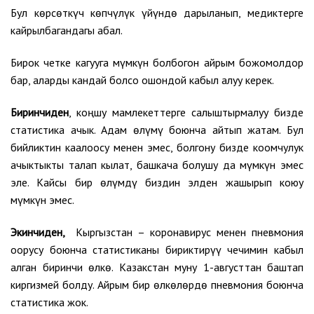
Бул көрсөткүч көпчүлүк үйүндө дарыланып, медиктерге
кайрылбагандагы абал.
Бирок четке кагууга мүмкүн болбогон айрым божомолдор
бар, аларды кандай болсо ошондой кабыл алуу керек.
Биринчиден
, коңшу мамлекеттерге салыштырмалуу бизде
статистика ачык. Адам өлүмү боюнча айтып жатам. Бул
бийликтин каалоосу менен эмес, болгону бизде коомчулук
ачыктыкты талап кылат, башкача болушу да мүмкүн эмес
эле. Кайсы бир өлүмдү биздин элден жашырып коюу
мүмкүн эмес.
Экинчиден,
Кыргызстан – коронавирус менен пневмония
оорусу боюнча статистиканы бириктирүү чечимин кабыл
алган биринчи өлкө. Казакстан муну 1-августтан баштап
киргизмей болду. Айрым бир өлкөлөрдө пневмония боюнча
статистика жок.