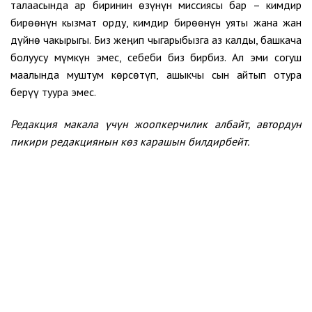
талаасында ар биринин өзүнүн миссиясы бар – кимдир
бирөөнүн кызмат орду, кимдир бирөөнүн уяты жана жан
дүйнө чакырыгы. Биз жеңип чыгарыбызга аз калды, башкача
болуусу мүмкүн эмес, себеби биз бирбиз. Ал эми согуш
маалында муштум көрсөтүп, ашыкчы сын айтып отура
берүү туура эмес.
Редакция макала үчүн жоопкерчилик албайт, автордун
пикири редакциянын көз карашын билдирбейт.