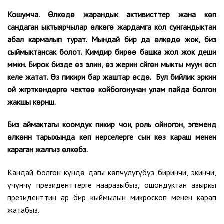
Кошумча. Өлкөдө жарандык активисттер жана көп
сандаган ыктыярчылар өлкөгө жардамга кол сунгандыктан
абал кармалып турат. Мындай бир да өлкөдө жок, биз
сыймыктансак болот. Кимдир бирөө башка жол жок деши
мүмкүн. Бирок бизде өз элин, өз жерин сүйгөн мыкты муун өсүп
келе жатат. Өз пикири бар жаштар өсүүдө. Бул бийлик эркин
ой жүгүрткөндөргө чектөө койбогонунан улам пайда болгон
жакшы көрүнүш.
Биз аймактагы коомдук пикир чоң роль ойногон, эгемендүү
өлкөнүн тарыхында көп нерселерге сын көз караш менен
караган жалгыз өлкөбүз.
Кандай болгон күндө дагы көпчүлүгүбүз биринчи, экинчи,
үчүнчү президенттерге нааразыбыз, ошондуктан азыркы
президенттин ар бир кыймылын микроскоп менен карап
жатабыз.