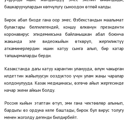
башкаруучулардын көпчүлүгү сыноодон өтпөй калды.
Бирок абал бизде гана оор эмес. Өзбекстандын маалымат
булактары белгилегендей, коңшу өлкөнүн президенти
коронавирус эпидемиясына байланышкан абал боюнча
жакында эле видеожыйын өткөрүп, жергиликтүү
аткаминерлердин ишин катуу сынга алып, бир катар
тапшырмаларды берди.
Казакстанда дагы катуу карантин уланууда, өлүм чакырган
илдеттин жайылуусун ооздуктоо үчүн улам жаңы чаралар
колдонулууда. Казак медицинасы, өзгөчө айыл жергесинде
начар экени айкын болду.
Россия кыйын этаптан өтүп, эми гана чектөөлөр алынып,
бардыгы өз ордуна келе баштады, бирок бул вирус толугу
менен жоголду дегенди билдирбейт.