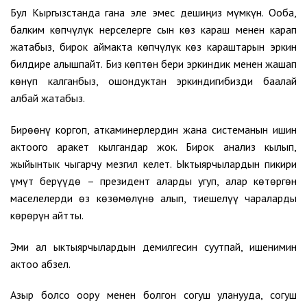
Бул Кыргызстанда гана эле эмес дешиңиз мүмкүн. Ооба,
балким көпчүлүк нерселерге сын көз караш менен карап
жатабыз, бирок аймакта көпчүлүк көз караштарын эркин
билдире алышпайт. Биз көптөн бери эркиндик менен жашап
көнүп калганбыз, ошондуктан эркиндигибизди баалай
албай жатабыз.
Бирөөнү коргоп, аткаминерлердин жана системанын ишин
актоого аракет кылгандар жок. Бирок анализ кылып,
жыйынтык чыгарчу мезгил келет. Ыктыярчылардын пикири
үмүт берүүдө – президент аларды угуп, алар көтөргөн
маселелерди өз көзөмөлүнө алып, тиешелүү чараларды
көрөрүн айтты.
Эми ал ыктыярчылардын демилгесин суутпай, ишенимин
актоо абзел.
Азыр болсо оору менен болгон согуш уланууда, согуш