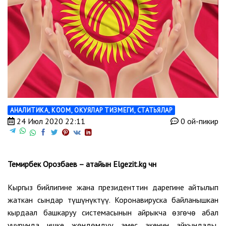
АНАЛИТИКА
,
КООМ
,
ОКУЯЛАР ТИЗМЕГИ
,
СТАТЬЯЛАР
24 Июл 2020 22:11
0 ой-пикир
Темирбек Орозбаев – атайын Elgezit.kg үчүн
Кыргыз бийлигине жана президенттин дарегине айтылып
жаткан сындар түшүнүктүү. Коронавируска байланышкан
кырдаал башкаруу системасынын айрыкча өзгөчө абал
учурунда ишке жөндөмдүү эмес экенин айкындады,