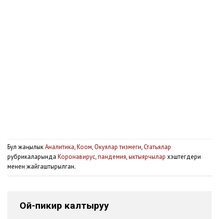
Бул жаңылык
Аналитика
,
Коом
,
Окуялар тизмеги
,
Статьялар
рубрикаларында
Коронавирус
,
пандемия
,
ыктыярчылар
хэштегдери
менен жайгаштырылган.
Ой-пикир калтыруу