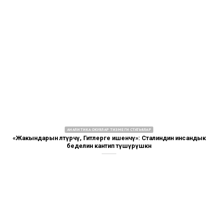
АНАЛИТИКА ОКУЯЛАР ТИЗМЕГИ СТАТЬЯЛАР
«Жакындарын өлтүрчү, Гитлерге ишенчү»: Сталиндин инсандык
беделин кантип түшүрүшкөн