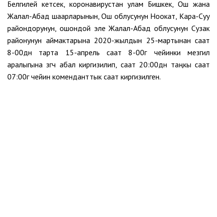
Белгилей кетсек, коронавирустан улам Бишкек, Ош жана
Жалал-Абад шаарларынын, Ош облусунун Ноокат, Кара-Суу
райондорунун, ошондой эле Жалал-Абад облусунун Сузак
районунун аймактарына 2020-жылдын 25-мартынан саат
8-00дөн тарта 15-апрель саат 8-00гө чейинки мезгил
аралыгына өзгөчө абал киргизилип, саат 20:00дөн таңкы саат
07:00гө чейин коменданттык саат киргизилген.