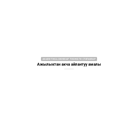
АНАЛИТИКА ОКУЯЛАР ТИЗМЕГИ СТАТЬЯЛАР
Ажылыктан акча айлантуу амалы