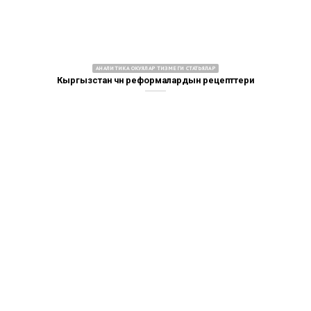
АНАЛИТИКА ОКУЯЛАР ТИЗМЕГИ СТАТЬЯЛАР
Кыргызстан үчүн реформалардын рецепттери