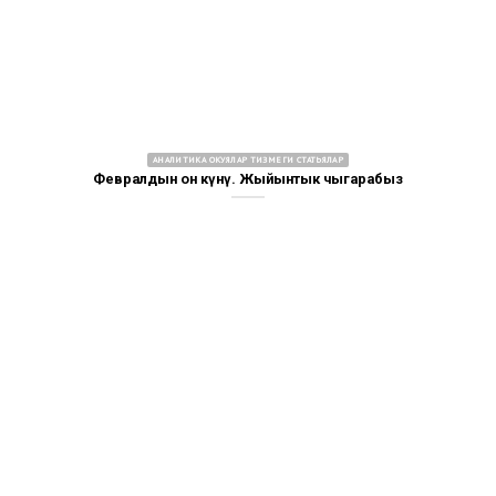
АНАЛИТИКА ОКУЯЛАР ТИЗМЕГИ СТАТЬЯЛАР
Февралдын он күнү. Жыйынтык чыгарабыз