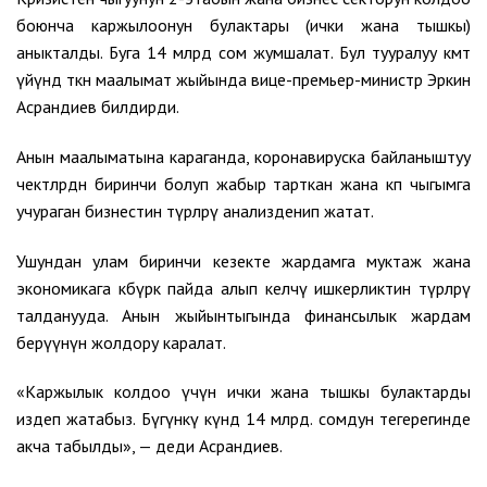
боюнча каржылоонун булактары (ички жана тышкы)
аныкталды. Буга 14 млрд сом жумшалат. Бул тууралуу өкмөт
үйүндө өткөн маалымат жыйында вице-премьер-министр Эркин
Асрандиев билдирди.
Анын маалыматына караганда, коронавируска байланыштуу
чектөөлөрдөн биринчи болуп жабыр тарткан жана көп чыгымга
учураган бизнестин түрлөрү анализденип жатат.
Ушундан улам биринчи кезекте жардамга муктаж жана
экономикага көбүрөөк пайда алып келчү ишкерликтин түрлөрү
талданууда. Анын жыйынтыгында финансылык жардам
берүүнүн жолдору каралат.
«Каржылык колдоо үчүн ички жана тышкы булактарды
издеп жатабыз. Бүгүнкү күндө 14 млрд. сомдун тегерегинде
акча табылды», — деди Асрандиев.