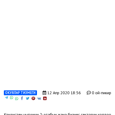
12 Апр 2020 18:56
0 ой-пикир
ОКУЯЛАР ТИЗМЕГИ
Кризистен чыгуунун 2-этабын жана бизнес секторун колдоо