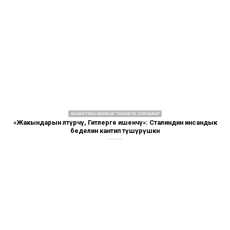
АНАЛИТИКА ОКУЯЛАР ТИЗМЕГИ СТАТЬЯЛАР
«Жакындарын өлтүрчү, Гитлерге ишенчү»: Сталиндин инсандык
беделин кантип түшүрүшкөн