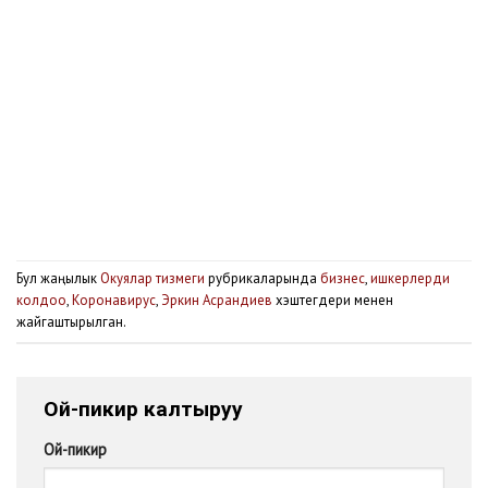
Бул жаңылык
Окуялар тизмеги
рубрикаларында
бизнес
,
ишкерлерди
колдоо
,
Коронавирус
,
Эркин Асрандиев
хэштегдери менен
жайгаштырылган.
Ой-пикир калтыруу
Ой-пикир