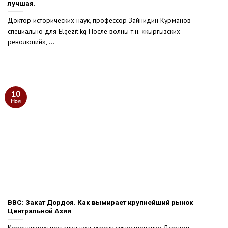
лучшая.
Доктор исторических наук, профессор Зайнидин Курманов —
специально для Elgezit.kg После волны т.н. «кыргызских
революций», ...
10
Ноя
BBC: Закат Дордоя. Как вымирает крупнейший рынок
Центральной Азии