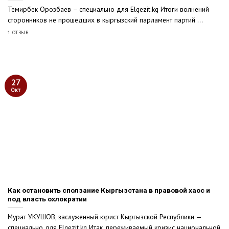
Темирбек Орозбаев – специально для Elgezit.kg Итоги волнений
сторонников не прошедших в кыргызский парламент партий ...
1 ОТЗЫВ
27
Окт
Как остановить сползание Кыргызстана в правовой хаос и
под власть охлократии
Мурат УКУШОВ, заслуженный юрист Кыргызской Республики —
специально для Elgezit.kg Итак, переживаемый кризис национальной