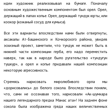
идеи художник реализовывал на бумаге. Поначалу
основным художественным компонентом был орел. Орел,
держащий в лапах копье. Орел, держащий тундук юрты, или
коокор (кожаный сосуд для кумыса).
Все эти варианты впоследствии нами были отвергнуты,
аксакалы Ат-Башинского и Кочкорского района, увидев
эскизный проект, заметили, что тундук не может быть в
нижней части композиции герба, его надо переместить
наверх, так как в народе было ругательство «тундугун
тушкур», а орел и копье придавали нашей композиции
некоторую агрессивность.
Стремясь нарисовать миролюбивого орла мы
«дорисовались» до белого сокола. Впоследствии поняли,
что, сами не осознавая того, нарисовали «Ак-шумкара
нашего легендарного предка Манас ата»! На заднем фоне
сокола была изображена гряда наших величественных