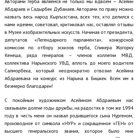
Авторами герба являемся не только мы вдвоем — Асейин
Абдараев и Садырбек Дубанаев. Авторами по праву можно
назвать весь народ Кыргызстана, всех тех, кто делился с
нами идеями, советовал, критиковал нас, оставлял отзывы
в Музее изобразительных искусств. Начиная от президента,
депутатов «Легендарного парламента», конкурсной
комиссии по отбору эскизов герба, Спикера Жогорку
Кенеша, ряда генералов – членов коллегии МВД,
коллектива Нарынского УВД, вплоть до моего водителя
Салморбека, который неоднократно отвозил Асейина
Абдраевана на конкурс из Нарына в Бишкек. Всем им я
безмерно благодарен!
С покойным художником Асейином Абдраевым нас
связывали долгие годы дружбы, на радостях в том же 1994
году в честь меня он назвал родившегося сына Нургеном,
производное от символа «НУР» и сокращенное «ГЕН» от
высшего генеральского звания, которое было мне