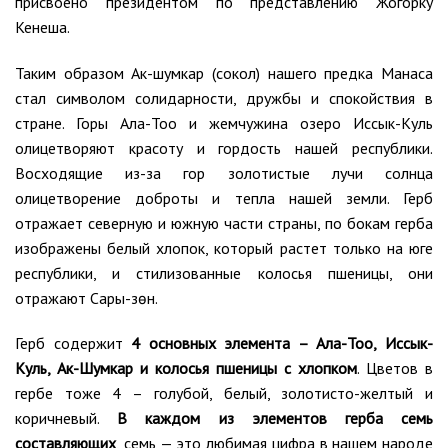
присвоено президентом по представлению Жогорку
Кенеша.
Таким образом Ак-шумкар (сокол) нашего предка Манаса
стал символом солидарности, дружбы и спокойствия в
стране. Горы Ала-Тоо и жемчужина озеро Иссык-Куль
олицетворяют красоту и гордость нашей республики.
Восходящие из-за гор золотистые лучи солнца
олицетворение доброты и тепла нашей земли. Герб
отражает северную и южную части страны, по бокам герба
изображены белый хлопок, который растет только на юге
республики, и стилизованные колосья пшеницы, они
отражают Сары-Өзөн.
Герб содержит
4 основных элемента – Ала-Тоо, Иссык-
Куль, Ак-Шумкар и колосья пшеницы с хлопком
. Цветов в
гербе тоже 4 – голубой, белый, золотисто-желтый и
коричневый.
В каждом из элементов герба семь
составляющих
, семь — это любимая цифра в нашем народе