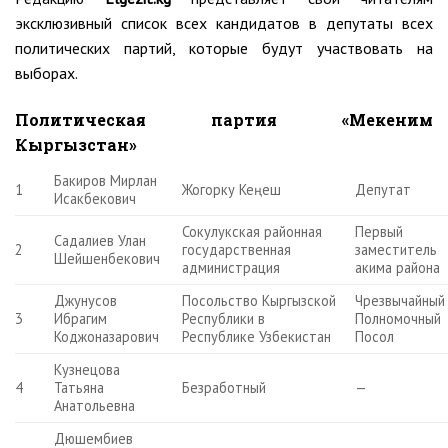
эксклюзивный список всех кандидатов в депутаты всех
политических партий, которые будут участвовать на
выборах.
Политическая партия «Мекеним
Кыргызстан»
Бакиров Мирлан
1
Жогорку Кеңеш
Депутат
Исакбекович
Сокулукская районная
Первый
Садалиев Улан
2
государственная
заместитель
Шейшенбекович
администрация
акима района
Джунусов
Посольство Кыргызской
Чрезвычайный
3
Ибрагим
Республики в
Полномочный
Коджоназарович
Республике Узбекистан
Посол
Кузнецова
4
Татьяна
Безработный
—
Анатольевна
Дюшембиев