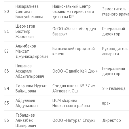
Назаралиева
Национальный центр
Заместитель
80
Салтанат
охраны материнства и
главного врач
Болсунбековна
детства КР
Шерматов
ОсОО «Жалал-Абад дун
Генеральный
81
Бахтияр
базары»
директор
Жороевич
Алымбеков
Бишкекский городской
Руководитель
82
Максат
кенеш
аппарата
Джумакадырович
Нишанов
Генеральный
83
Аскарали
ОсОО «Эдвайс Кей Джи»
директор
Абдыгапырович
Төлөнова Нурзат
Средня школа № 37 им.
84
Учительница
Байышовна
Айтиева г. Ош
Абдуллаев
ЦСМ «Барын»
85
врач
Абдурахман
Ноокатского района
Табалдиев
86
Алмазбек
ОсОО «Натурал Стоун»
Директор
Шакирович