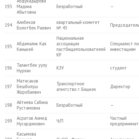
Абдукадырова
193
Мадина
Безработный
—
Абытовна
Алибеков
квартальный комитет
194
Председател
Болотбек Раевич
№ 45
Национальная
Абдималик Кая
ассоциация
Специалист п
195
Каныкей
пастбищепользователей
инвестициям
КР
Талантбек уулу
196
КЭУ
студент
Нурлан
Матисаков
Транспортное
197
Бешболуш
Директор
агентство г. Бишкек
Жоробаевич
Айтиева Сабина
198
Безработный
—
Рустамовна
Асратов Ахмед
Частный
199
Ч/П
Нусардинович
предпринимат
Касымова