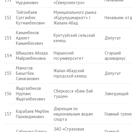
Нурдинович
«Северэлектро»
Тойгонбаев
Муниципального рынка
152
Султанбек
«Курулушмаркет» г.
Начальник от
Кутманбекович
Жалала-Абад
Канымбеков
Кунтууйский сельский
153
Адилет
Депутат
кенеш
Канымбекович
Ыбышова Айзада
Нарынский
Старший
154
Майрамбековна
госуниверситет
архивариус
Маматов
Жалал-Абадский
155
Бакытбек
Депутат
городской кенеш
Самаганович
Жыргалбеков
Сберкасса «Банк Бай
156
Нурпаис
Заведующий
тушум»
Жыргалбекович
Дирекция по
Карабаев Мирбек
157
национальным видам
Главный трен
Пазилидинович
спорта
ЗАО «Страховая
Сабирова Гулира
Главный