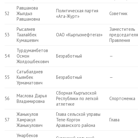
Равшанова
Политическая партия
52
Жылдыз
Советник
«Ата-Журт»
Равшановна
Рысалиев
Заместитель
53
Таалайбек
ОАО «Кыргызнефтегаз»
председател
Кумашевич
Правления
Турдумамбетов
54
Осмон
Безработный
—
Жолдошбекович
Сатыбалдиев
55
Кыянбек
Безработный
—
Урмаматович
Сборная Кыргызской
Маслова Дарья
56
Республики по легкой
Спортсменка
Владимировна
атлетике
Жаныкулов
Глава сельской управы
57
Хамракул
Тепе-Коргон
Глава
Жаныкулович
Араванского района
Умарбеков