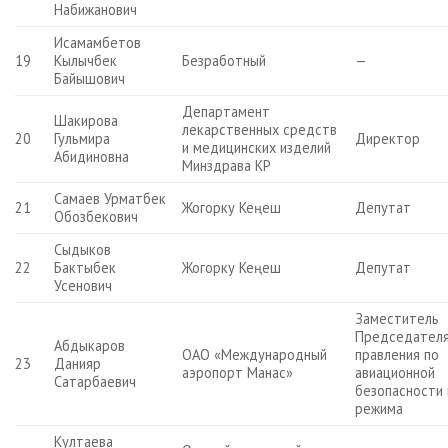
Набижанович
Исамамбетов
19
Кылычбек
Безработный
—
Байышович
Департамент
Шакирова
лекарственных средств
20
Гульмира
Директор
и медицинских изделий
Абидиновна
Минздрава КР
Самаев Урматбек
21
Жогорку Кеңеш
Депутат
Обозбекович
Сыдыков
22
Бактыбек
Жогорку Кеңеш
Депутат
Усенович
Заместитель
Председател
Абдыкаров
ОАО «Международный
правления по
23
Данияр
аэропорт Манас»
авиационной
Сатарбаевич
безопасности 
режима
Култаева