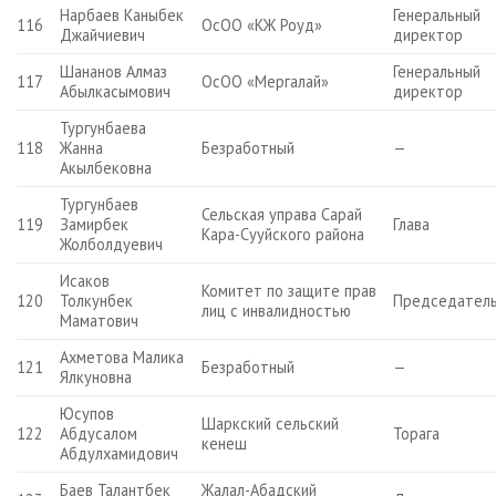
Нарбаев Каныбек
Генеральный
116
ОсОО «КЖ Роуд»
Джайчиевич
директор
Шананов Алмаз
Генеральный
117
ОсОО «Мергалай»
Абылкасымович
директор
Тургунбаева
118
Жанна
Безработный
—
Акылбековна
Тургунбаев
Сельская управа Сарай
119
Замирбек
Глава
Кара-Сууйского района
Жолболдуевич
Исаков
Комитет по защите прав
120
Толкунбек
Председател
лиц с инвалидностью
Маматович
Ахметова Малика
121
Безработный
—
Ялкуновна
Юсупов
Шаркский сельский
122
Абдусалом
Торага
кенеш
Абдулхамидович
Баев Талантбек
Жалал-Абадский