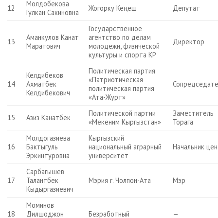
Молдобекова
12
Жогорку Кеңеш
Депутат
Гулкан Сакиновна
Государственное
Аманкулов Канат
агентство по делам
13
Директор
Маратович
молодежи, физической
культуры и спорта КР
Политическая партия
Келдибеков
«Патриотическая
14
Ахматбек
Сопредседате
политическая партия
Келдибекович
«Ата-Журт»
Политической партии
Заместитель
15
Азиз Канатбек
«Мекеним Кыргызстан»
Торага
Молдогазиева
Кыргызский
16
Бактыгуль
национальный аграрный
Начальник це
Эркинтуровна
университет
Сарбагышев
17
Талантбек
Мэрия г. Чолпон-Ата
Мэр
Кыдыргазиевич
Моминов
18
Дилшоджон
Безработный
—