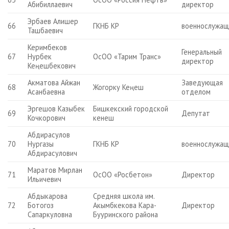
Абибиллаевич
директор
Эрбаев Алишер
66
ГКНБ КР
военнослужащ
Ташбаевич
Керимбеков
Генеральный
67
Нурбек
ОсОО «Тарим Транс»
директор
Кеңешбекович
Акматова Айжан
Заведующая
68
Жогорку Кеңеш
Асанбаевна
отделом
Эргешов Казыбек
Бишкекский городской
69
Депутат
Кочкорович
кенеш
Абдирасулов
70
Нургазы
ГКНБ КР
военнослужащ
Абдирасулович
Маратов Мирлан
71
ОсОО «Росбетон»
Директор
Ильичевич
Абдыкарова
Средняя школа им.
72
Ботогоз
Акымбкекова Кара-
Директор
Сапаркуловна
Бууринского района