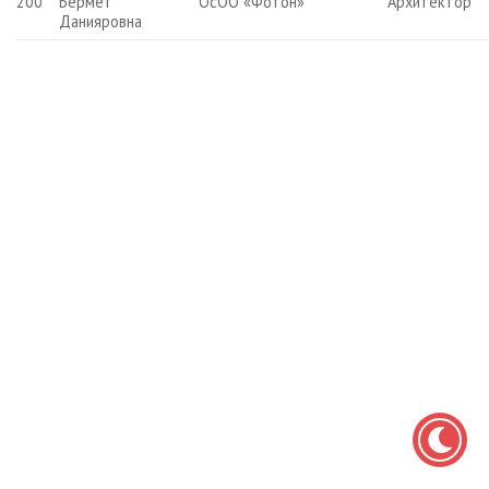
200
Бермет
ОсОО «Фотон»
Архитектор
Данияровна