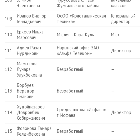
Эсентаевна
Жумгальского района
классов
Иванов Виктор
ОсОО «Кристаллическая
Генеральный
109
Геннадьевич
техника»
директор
Еркеев Ильяз
110
Мэрия г. Кара-Куль
Мэр
Марсович
Адиев Рахат
Нарынский офис ЗАО
111
Директор
Нурдинович
«Альфа Телеком»
Мамытова
112
Лунара
Безработный
—
Улукбековна
Борбуев
113
Берадор
Безработный
—
Сманович
Худойназаров
Средня школа «Исфана»
114
Довронбек
Директор
г. Исфана
Собиржанович
Жолонова Тамара
115
Безработный
—
Келдибековна