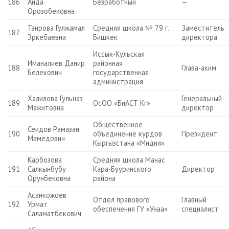
186
Аида
Безработный
—
Орозобековна
Таирова Гулжамал
Средняя школа № 79 г.
Заместитель
187
Эркебаевна
Бишкек
директора
Иссык-Кульская
Иманалиев Данир
районная
188
Глава-аким
Белекович
государственная
администрация
Халилова Гульназ
Генеральный
189
ОсОО «БиАСТ Кг»
Мажитовна
директор
Общественное
Сеидов Рамазан
190
объединение курдов
Президент
Мамедович
Кыргызстана «Мидия»
Карбозова
Средняя школа Манас
191
Салкынбубу
Кара-Бууринского
Директор
Орунбековна
района
Асанкожоев
Отдел правового
Главный
192
Урмат
обеспечения ГУ «Унаа»
специалист
Саламатбекович