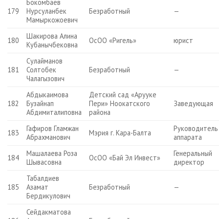
Бокомбаев
179
Нурсуланбек
Безработный
—
Мамыркожоевич
Шакирова Алина
180
ОсОО «Ригель»
юрист
Кубанычбековна
Сулайманов
181
Солтобек
Безработный
—
Чалагызович
Абдыкаимова
Детский сад «Арууке
182
Бузайнап
Пери» Ноокатского
Заведующая
Абдимиталиповна
района
Гафиров Гламжан
Руководитель
183
Мэрия г. Кара-Балта
Абрахманович
аппарата
Машалаева Роза
Генеральный
184
ОсОО «Бай Эл Инвест»
Шывасовна
директор
Табалдиев
185
Азамат
Безработный
—
Бердикулович
Сейдакматова