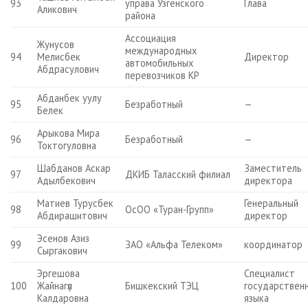
93
управа Узгенского
Глава
Аликович
района
Ассоциация
Жунусов
международных
94
Мелисбек
Директор
автомобильных
Абдрасулович
перевозчиков КР
Абданбек уулу
95
Безработный
—
Белек
Арыкова Мира
96
Безработный
—
Токтогуловна
Шабданов Аскар
Заместитель
97
ДКИБ Таласский филиал
Адылбекович
директора
Матиев Турусбек
Генеральный
98
ОсОО «Туран-Групп»
Абдирашитович
директор
Эсенов Азиз
99
ЗАО «Альфа Телеком»
координатор
Сыргакович
Эргешова
Специалист
100
Жайнагүл
Бишкекский ТЭЦ
государствен
Калдаровна
языка