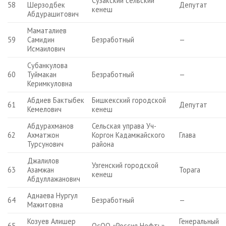
Сузакский сельский
58
Шерзодбек
Депутат
кенеш
Абдурашитович
Маматалиев
59
Самидин
Безработный
—
Исмаилович
Субанкулова
60
Туймакан
Безработный
—
Керимкуловна
Абдиев Бактыбек
Бишкекский городской
61
Депутат
Кемелович
кенеш
Абдурахманов
Сельская управа Уч-
62
Ахматжон
Коргон Кадамжайского
Глава
Турсунович
района
Джалилов
Узгенский городской
63
Азамжан
Торага
кенеш
Абдуллажанович
Аднаева Нургул
64
Безработный
—
Мажитовна
Козуев Алишер
Генеральный
65
ОсОО «Россия Нефть»