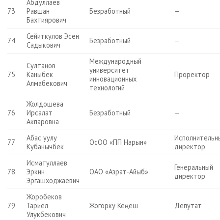
Абдуллаев
73
Равшан
Безработный
—
Бахтиярович
Сейиткулов Эсен
74
Безработный
—
Садыкович
Международный
Султанов
университет
75
Каныбек
Проректор
инновационных
Алмабекович
технологий
Жолдошева
76
Ирсалат
Безработный
—
Акпаровна
Абас уулу
Исполнительн
77
ОсОО «ПП Нарын»
Кубанычбек
директор
Исматуллаев
Генеральный
78
Эркин
ОАО «Азрат-Айыб»
директор
Эргашходжаевич
Жоробеков
79
Тариел
Жогорку Кеңеш
Депутат
Улукбекович