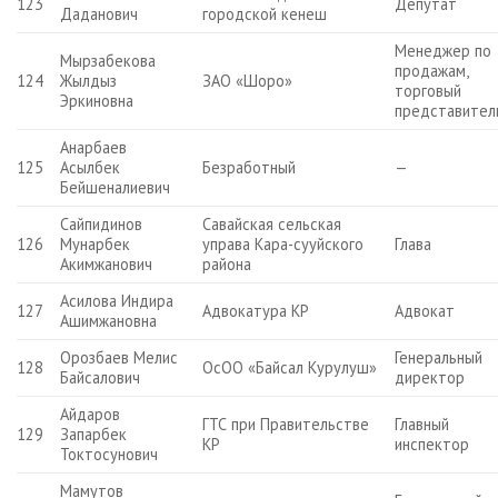
123
Депутат
Даданович
городской кенеш
Менеджер по
Мырзабекова
продажам,
124
Жылдыз
ЗАО «Шоро»
торговый
Эркиновна
представител
Анарбаев
125
Асылбек
Безработный
—
Бейшеналиевич
Сайпидинов
Савайская сельская
126
Мунарбек
управа Кара-сууйского
Глава
Акимжанович
района
Асилова Индира
127
Адвокатура КР
Адвокат
Ашимжановна
Орозбаев Мелис
Генеральный
128
ОсОО «Байсал Курулуш»
Байсалович
директор
Айдаров
ГТС при Правительстве
Главный
129
Запарбек
КР
инспектор
Токтосунович
Мамутов