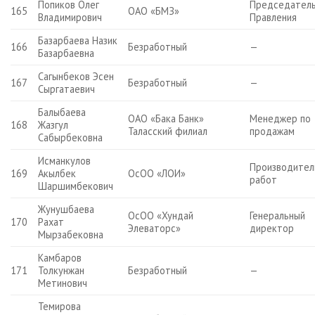
Попиков Олег
Председател
165
ОАО «БМЗ»
Владимирович
Правления
Базарбаева Назик
166
Безработный
—
Базарбаевна
Сагынбеков Эсен
167
Безработный
—
Сыргатаевич
Балыбаева
ОАО «Бака Банк»
Менеджер по
168
Жазгул
Таласский филиал
продажам
Сабырбековна
Исманкулов
Производител
169
Акылбек
ОсОО «ЛОИ»
работ
Шаршимбекович
Жунушбаева
ОсОО «Хундай
Генеральный
170
Рахат
Элеваторс»
директор
Мырзабековна
Камбаров
171
Толкунжан
Безработный
—
Метинович
Темирова