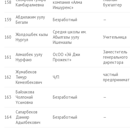
158
компания «Алма
Камбаралиевна
бухгалтер
Иншуренс»
Абдилаким уулу
159
Безработный
—
Бегали
Средня школы им.
Жолдошбек кызы
160
Абылгазы уулу
Учительница
Нургул
Ишенаалы
Заместитель
Алмазбек уулу
ОсОО «Эй Джи
161
генерального
Нурфаиз
Прожект»
директора
Жумабеков
частный
162
Тимур
Ч/П
предпринимат
Кемелбекович
Байзакова
163
Чолпонай
Безработный
—
Үсөновна
Сапарбеков
164
Данияр
Безработный
—
Адылбекович