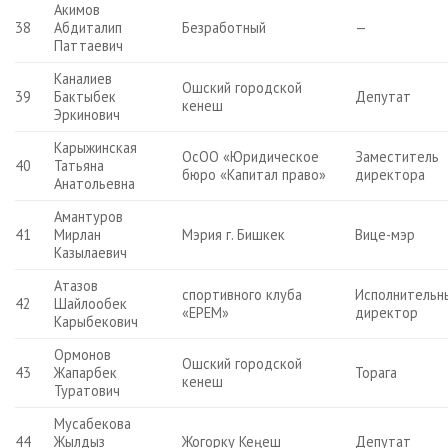
Акимов
38
Абдиталип
Безработный
—
Паттаевич
Каналиев
Ошский городской
39
Бактыбек
Депутат
кенеш
Эркинович
Карыжинская
ОсОО «Юридическое
Заместитель
40
Татьяна
бюро «Капитал право»
директора
Анатольевна
Амантуров
41
Мирлан
Мэрия г. Бишкек
Вице-мэр
Казылаевич
Атазов
спортивного клуба
Исполнительн
42
Шайлообек
«ЕРЕМ»
директор
Карыбекович
Ормонов
Ошский городской
43
Жапарбек
Торага
кенеш
Туратович
Мусабекова
44
Жылдыз
Жогорку Кеңеш
Депутат