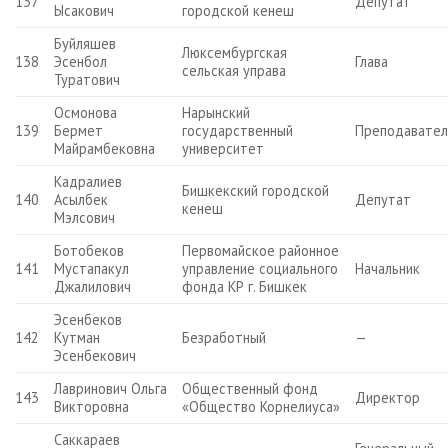
137
Депутат
Ысакович
городской кенеш
Буйляшев
Люксембургская
138
Эсенбол
Глава
сельская управа
Туратович
Осмонова
Нарынский
139
Бермет
государственный
Преподавател
Майрамбековна
университет
Кадралиев
Бишкекский городской
140
Асылбек
Депутат
кенеш
Мэлсович
Ботобеков
Первомайское районное
141
Мустапакул
управление социального
Начальник
Джалилович
фонда КР г. Бишкек
Эсенбеков
142
Кутман
Безработный
—
Эсенбекович
Лавринович Ольга
Общественный фонд
143
Директор
Викторовна
«Общество Корнелиуса»
Саккараев