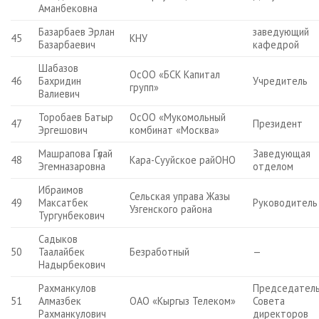
Аманбековна
Базарбаев Эрлан
заведующий
45
КНУ
Базарбаевич
кафедрой
Шабазов
ОсОО «БСК Капитал
46
Бахридин
Учредитель
групп»
Валиевич
Торобаев Батыр
ОсОО «Мукомольный
47
Президент
Эргешович
комбинат «Москва»
Машрапова Гүлай
Заведующая
48
Кара-Сууйское райОНО
Эгемназаровна
отделом
Ибраимов
Сельская управа Жазы
49
Максатбек
Руководитель
Узгенского района
Тургунбекович
Садыков
50
Таалайбек
Безработный
—
Надырбекович
Рахманкулов
Председател
51
Алмазбек
ОАО «Кыргыз Телеком»
Совета
Рахманкулович
директоров