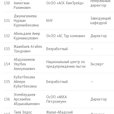
Генеральный
130
Ахматжан
ОсОО «АСК ХимТрейд»
директор
Рахимович
Джумагазиева
Заведующий
131
Нуржан
КНУ
кафедрой
Курманбековна
Абильдаев Амир
132
ОсОО «АС Тур компани»
Директор
Курманкулович
Жаанбаев Атабек
133
Безработный
—
Токурович
Абдулазимов
Национальный центр по
134
Улугбек
Эксперт
предупреждению пыток
Азизуллаевич
Кубатбекова
135
Айпери
Безработный
—
Кубатбековна
Эгембердиев
ОсОО «АККА
136
Арсланбек
Директор
Петролеум»
Абдыкайымович
Таев Элдос
Жалал-Абадский