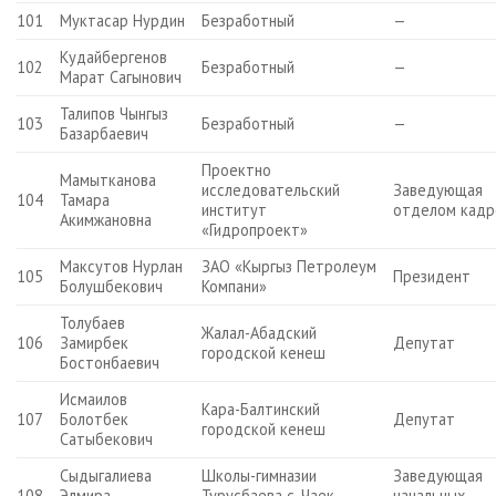
101
Муктасар Нурдин
Безработный
—
Кудайбергенов
102
Безработный
—
Марат Сагынович
Талипов Чынгыз
103
Безработный
—
Базарбаевич
Проектно
Мамытканова
исследовательский
Заведующая
104
Тамара
институт
отделом кадр
Акимжановна
«Гидропроект»
Максутов Нурлан
ЗАО «Кыргыз Петролеум
105
Президент
Болушбекович
Компани»
Толубаев
Жалал-Абадский
106
Замирбек
Депутат
городской кенеш
Бостонбаевич
Исмаилов
Кара-Балтинский
107
Болотбек
Депутат
городской кенеш
Сатыбекович
Сыдыгалиева
Школы-гимназии
Заведующая
108
Элмира
Турусбаева с. Чаек
начальных