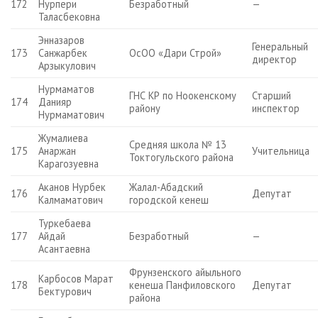
172
Нурпери
Безработный
—
Таласбековна
Энназаров
Генеральный
173
Санжарбек
ОсОО «Дари Строй»
директор
Арзыкулович
Нурмаматов
ГНС КР по Ноокенскому
Старший
174
Данияр
району
инспектор
Нурмаматович
Жумалиева
Средняя школа № 13
175
Анаржан
Учительница
Токтогульского района
Карагозуевна
Аканов Нурбек
Жалал-Абадский
176
Депутат
Калмаматович
городской кенеш
Туркебаева
177
Айдай
Безработный
—
Асантаевна
Фрунзенского айыльного
Карбосов Марат
178
кенеша Панфиловского
Депутат
Бектурович
района