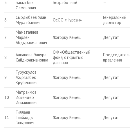
5
Бакытбек
Безработный
—
Осмонович
Сырдыбаев Улан
Генералөный
6
ОсОО «Нурсан»
Муратбаевич
директор
Маматалиев
7
Марлен
Жогорку Кеңеш
Депутат
Абдырахманович
ОФ «Общественный
Алканова Элнура
Председател
8
фонд открытых
Сайдиракмановна
правления
данных»
Турускулов
9
Жыргалбек
Жогорку Кеңеш
Депутат
Күрүчбекович
Матраимов
10
Искендер
Жогорку Кеңеш
Депутат
Исмаилович
Тиллаев
11
Таабалды
Жогорку Кеңеш
Депутат
Гапырович