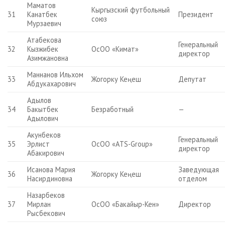
Маматов
Кыргызский футбольный
31
Канатбек
Президент
союз
Мурзаевич
Атабекова
Генеральный
32
Кызжибек
ОсОО «Кимат»
директор
Азимжановна
Маннанов Ильхом
33
Жогорку Кеңеш
Депутат
Абдукахарович
Адылов
34
Бакытбек
Безработный
—
Адылович
Акунбеков
Генеральный
35
Эрлист
ОсОО «АTS-Group»
директор
Абакирович
Исанова Мария
Заведующая
36
Жогорку Кеңеш
Насирдиновна
отделом
Назарбеков
37
Мирлан
ОсОО «Бакайыр-Кен»
Директор
Рысбекович