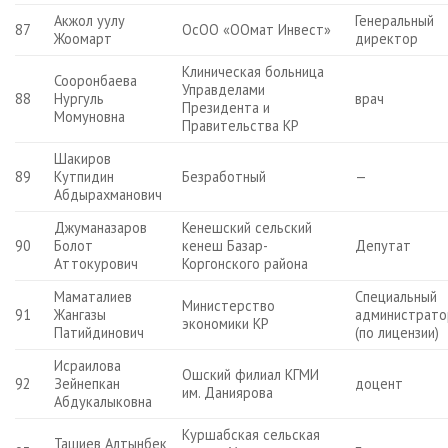
Акжол уулу
Генеральный
87
ОсОО «ООмат Инвест»
Жоомарт
директор
Клиническая больница
Сооронбаева
Управделами
88
Нургуль
врач
Президента и
Момуновна
Правительства КР
Шакиров
89
Кутпидин
Безработный
—
Абдырахманович
Джуманазаров
Кенешский сельский
90
Болот
кенеш Базар-
Депутат
Аттокурович
Коргонского района
Маматалиев
Специальный
Министерство
91
Жангазы
администрато
экономики КР
Патийдинович
(по лицензии)
Исраилова
Ошский филиал КГМИ
92
Зейнепкан
доцент
им. Даниярова
Абдукалыковна
Куршабская сельская
Ташиев Алтынбек