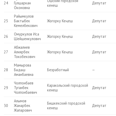
Ошский городской
24
Гулшаркан
Депутат
кенеш
Оконовна
Райымкулов
25
Бактыбек
Жогорку Кеңеш
Депутат
Кемелбекович
Омуркулов Иса
26
Жогорку Кеңеш
Депутат
Шейшенкулович
Абжалиев
27
Алиярбек
Жогорку Кеңеш
Депутат
Токобекович
Мамырова
28
Бөдөш
Безработный
—
Аманбаевна
Чолпонбаев
Каракольский городской
29
Туганбек
Депутат
кенеш
Чолпонбаевич
Алымов
Бишкекский городской
30
Жанарбек
Депутат
кенеш
Жапарович