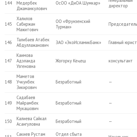
Генеральный
144
Медербек
ОсОО «ДиОА Шумкар»
директор
Джаманкулович
Халилов
ОО «Фрунзенский
145
Сабиржан
Председател
Турман»
Мажитович
Талибаев Атабек
146
ЗАО «ЭкоИсламикБанк»
Главный юрис
Абдуллажанович
Каимова
147
Адэлаида
Жогорку Кеңеш
консультант
Узгеновна
Маметов
148
Учкунбек
Безработный
—
Зикирович
Садабаев
149
Майрамбек
Безработный
—
Мукашович
Калиева Сайкал
150
Безработный
—
Асангуловна
Сакиев Рустам
Отдел сбыта
151
Начальник