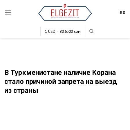
Skip
to
RU
content
1 USD = 80,6300 сом
1 EUR = 95,4498 сом
1 KZT = 0,1883 сом
1 RUB = 1,0544 сом
В Туркменистане наличие Корана
стало причиной запрета на выезд
из страны